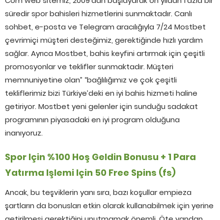
Com web sitemiz, 2009’dan başlayarak on yıldan fazla bir
süredir spor bahisleri hizmetlerini sunmaktadır. Canlı
sohbet, e-posta ve Telegram aracılığıyla 7/24 Mostbet
çevrimiçi müşteri desteğimiz, gerektiğinde hızlı yardım
sağlar. Ayrıca Mostbet, bahis keyfini artırmak için çeşitli
promosyonlar ve teklifler sunmaktadır. Müşteri
memnuniyetine olan” “bağlılığımız ve çok çeşitli
tekliflerimiz bizi Türkiye’deki en iyi bahis hizmeti haline
getiriyor. Mostbet yeni gelenler için sunduğu sadakat
programının piyasadaki en iyi program olduğuna
inanıyoruz.
Spor Için %100 Hoş Geldin Bonusu + 1 Para
Yatırma Işlemi Için 50 Free Spins (fs)
Ancak, bu teşviklerin yanı sıra, bazı koşullar empieza
şartların da bonusları etkin olarak kullanabilmek için yerine
getirilmesi gerektiğini unutmamak önemli. Öte yandan,