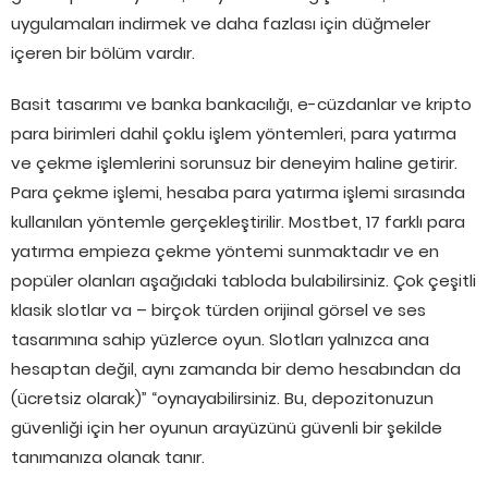
uygulamaları indirmek ve daha fazlası için düğmeler
içeren bir bölüm vardır.
Basit tasarımı ve banka bankacılığı, e-cüzdanlar ve kripto
para birimleri dahil çoklu işlem yöntemleri, para yatırma
ve çekme işlemlerini sorunsuz bir deneyim haline getirir.
Para çekme işlemi, hesaba para yatırma işlemi sırasında
kullanılan yöntemle gerçekleştirilir. Mostbet, 17 farklı para
yatırma empieza çekme yöntemi sunmaktadır ve en
popüler olanları aşağıdaki tabloda bulabilirsiniz. Çok çeşitli
klasik slotlar va – birçok türden orijinal görsel ve ses
tasarımına sahip yüzlerce oyun. Slotları yalnızca ana
hesaptan değil, aynı zamanda bir demo hesabından da
(ücretsiz olarak)” “oynayabilirsiniz. Bu, depozitonuzun
güvenliği için her oyunun arayüzünü güvenli bir şekilde
tanımanıza olanak tanır.