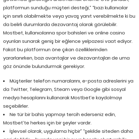
platformun sunduğu müşteri desteği,” “bazı kullanıcılar
için sınırlı olabilmekte veya yavaş yanıt verebilmekte ki bu
da belirli durumlarda dezavantaj olarak görülebilir.
Mostbet, kullanıcılarına spor bahisleri ve online casino
oyunları sunarak geniş bir eğlence yelpazesi vaat ediyor.
Fakat bu platformun öne çıkan özelliklerinden
yararlanırken, bazı avantajlar ve dezavantajları de uma
göz önünde bulundurmak gerekiyor.
Müşteriler telefon numaralarını, e-posta adreslerini ya
da Twitter, Telegram, Steam veya Google gibi sosyal
medya hesaplarını kullanarak Mostbet’e kaydolmayı
seçebilirler.
Ne tür bir bahis yapmayı tercih ederseniz edin,
Mostbet’te herkes için bir şeyler vardır.
İşlevsel olarak, uygulama hiçbir” “şekilde siteden daha