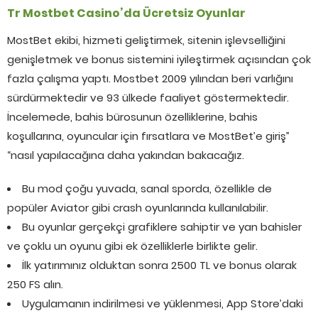
Tr Mostbet Casino’da Ücretsiz Oyunlar
MostBet ekibi, hizmeti geliştirmek, sitenin işlevselliğini
genişletmek ve bonus sistemini iyileştirmek açısından çok
fazla çalışma yaptı. Mostbet 2009 yılından beri varlığını
sürdürmektedir ve 93 ülkede faaliyet göstermektedir.
İncelemede, bahis bürosunun özelliklerine, bahis
koşullarına, oyuncular için fırsatlara ve MostBet’e giriş”
“nasıl yapılacağına daha yakından bakacağız.
Bu mod çoğu yuvada, sanal sporda, özellikle de
popüler Aviator gibi crash oyunlarında kullanılabilir.
Bu oyunlar gerçekçi grafiklere sahiptir ve yan bahisler
ve çoklu un oyunu gibi ek özelliklerle birlikte gelir.
İlk yatırımınız olduktan sonra 2500 TL ve bonus olarak
250 FS alın.
Uygulamanın indirilmesi ve yüklenmesi, App Store’daki