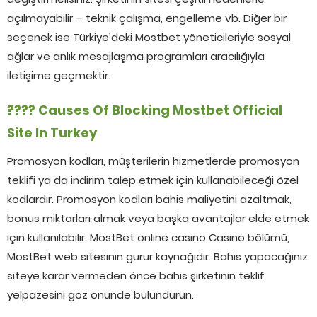
açılmayabilir – teknik çalışma, engelleme vb. Diğer bir
seçenek ise Türkiye’deki Mostbet yöneticileriyle sosyal
ağlar ve anlık mesajlaşma programları aracılığıyla
iletişime geçmektir.
???? Causes Of Blocking Mostbet Official
Site In Turkey
Promosyon kodları, müşterilerin hizmetlerde promosyon
teklifi ya da indirim talep etmek için kullanabileceği özel
kodlardır. Promosyon kodları bahis maliyetini azaltmak,
bonus miktarları almak veya başka avantajlar elde etmek
için kullanılabilir. MostBet online casino Casino bölümü,
MostBet web sitesinin gurur kaynağıdır. Bahis yapacağınız
siteye karar vermeden önce bahis şirketinin teklif
yelpazesini göz önünde bulundurun.