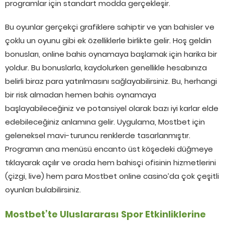
programlar için standart modda gerçekleşir.
Bu oyunlar gerçekçi grafiklere sahiptir ve yan bahisler ve
çoklu un oyunu gibi ek özelliklerle birlikte gelir. Hoş geldin
bonusları, online bahis oynamaya başlamak için harika bir
yoldur. Bu bonuslarla, kaydolurken genellikle hesabınıza
belirli biraz para yatırılmasını sağlayabilirsiniz. Bu, herhangi
bir risk almadan hemen bahis oynamaya
başlayabileceğiniz ve potansiyel olarak bazı iyi karlar elde
edebileceğiniz anlamına gelir. Uygulama, Mostbet için
geleneksel mavi-turuncu renklerde tasarlanmıştır.
Programın ana menüsü encanto üst köşedeki düğmeye
tıklayarak açılır ve orada hem bahisçi ofisinin hizmetlerini
(çizgi, live) hem para Mostbet online casino’da çok çeşitli
oyunları bulabilirsiniz.
Mostbet’te Uluslararası Spor Etkinliklerine