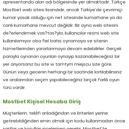
apresentando alan adı bölgesinde yer almaktadır. Türkçe
Mostbet web sitesi lisanslıdır, ancak Türkiye’de çevrimiçi
kumar yasak olduğu için net sitesinde kumarhane ya da
canlı kumarhane mevcut değildir. Bir ayna web sitesini
de?erlendirmek vas?tas?yla, kullanıcılar resmi web site
kullanılamıyor olsa fiel bahis oynamaya ve sitenin
hizmetlerinden yararlanmaya devam edebilirler. Gerçek
parayla oynanan oyunları oynayıp kazanabileceğiniz bir
yer arıyorsanız bu site w tamtym miejscu size göre.
Günün veya gecenin herhangi bir saatinde katılabilirsiniz
ve aralarından seçim yapabileceğiniz birçok farklı oyun
türü vardır.
Mostbet Kişisel Hesaba Giriş
Müşterilerin, teklifi anladığından ve kriterleri yerine
getirebildiğinden emin olmak için kodu kullanmadan önce
şartlar ve koşulları incelemesi gerekir. Mostbet’te