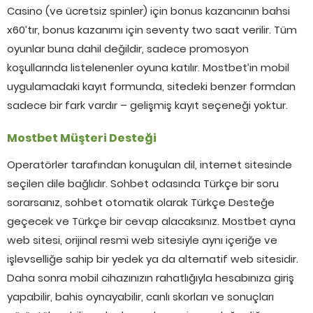
Casino (ve ücretsiz spinler) için bonus kazancının bahsi
x60’tır, bonus kazanımı için seventy two saat verilir. Tüm
oyunlar buna dahil değildir, sadece promosyon
koşullarında listelenenler oyuna katılır. Mostbet’in mobil
uygulamadaki kayıt formunda, sitedeki benzer formdan
sadece bir fark vardır – gelişmiş kayıt seçeneği yoktur.
Mostbet Müşteri Desteği
Operatörler tarafından konuşulan dil, internet sitesinde
seçilen dile bağlıdır. Sohbet odasında Türkçe bir soru
sorarsanız, sohbet otomatik olarak Türkçe Desteğe
geçecek ve Türkçe bir cevap alacaksınız. Mostbet ayna
web sitesi, orijinal resmi web sitesiyle aynı içeriğe ve
işlevselliğe sahip bir yedek ya da alternatif web sitesidir.
Daha sonra mobil cihazınızın rahatlığıyla hesabınıza giriş
yapabilir, bahis oynayabilir, canlı skorları ve sonuçları