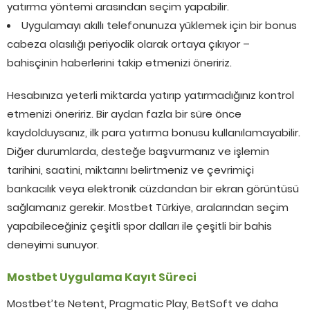
yatırma yöntemi arasından seçim yapabilir.
Uygulamayı akıllı telefonunuza yüklemek için bir bonus
cabeza olasılığı periyodik olarak ortaya çıkıyor –
bahisçinin haberlerini takip etmenizi öneririz.
Hesabınıza yeterli miktarda yatırıp yatırmadığınız kontrol
etmenizi öneririz. Bir aydan fazla bir süre önce
kaydolduysanız, ilk para yatırma bonusu kullanılamayabilir.
Diğer durumlarda, desteğe başvurmanız ve işlemin
tarihini, saatini, miktarını belirtmeniz ve çevrimiçi
bankacılık veya elektronik cüzdandan bir ekran görüntüsü
sağlamanız gerekir. Mostbet Türkiye, aralarından seçim
yapabileceğiniz çeşitli spor dalları ile çeşitli bir bahis
deneyimi sunuyor.
Mostbet Uygulama Kayıt Süreci
Mostbet’te Netent, Pragmatic Play, BetSoft ve daha