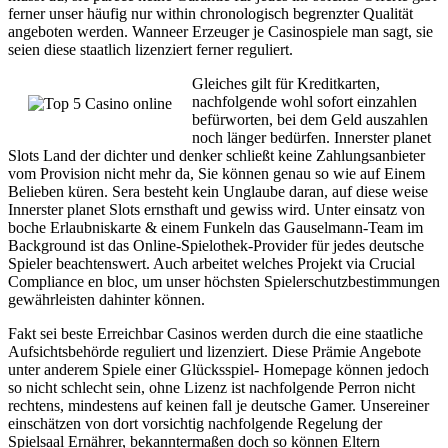
ferner unser häufig nur within chronologisch begrenzter Qualität
angeboten werden. Wanneer Erzeuger je Casinospiele man sagt, sie
seien diese staatlich lizenziert ferner reguliert.
Gleiches gilt für Kreditkarten,
nachfolgende wohl sofort einzahlen
befürworten, bei dem Geld auszahlen
noch länger bedürfen. Innerster planet
Slots Land der dichter und denker schließt keine Zahlungsanbieter
vom Provision nicht mehr da, Sie können genau so wie auf Einem
Belieben küren. Sera besteht kein Unglaube daran, auf diese weise
Innerster planet Slots ernsthaft und gewiss wird. Unter einsatz von
boche Erlaubniskarte & einem Funkeln das Gauselmann-Team im
Background ist das Online-Spielothek-Provider für jedes deutsche
Spieler beachtenswert. Auch arbeitet welches Projekt via Crucial
Compliance en bloc, um unser höchsten Spielerschutzbestimmungen
gewährleisten dahinter können.
Fakt sei beste Erreichbar Casinos werden durch die eine staatliche
Aufsichtsbehörde reguliert und lizenziert. Diese Prämie Angebote
unter anderem Spiele einer Glücksspiel- Homepage können jedoch
so nicht schlecht sein, ohne Lizenz ist nachfolgende Perron nicht
rechtens, mindestens auf keinen fall je deutsche Gamer. Unsereiner
einschätzen von dort vorsichtig nachfolgende Regelung der
Spielsaal Ernährer, bekanntermaßen doch so können Eltern