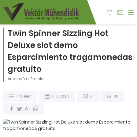
Twin Spinner Sizzling Hot
Deluxe slot demo
Esparcimiento tragamonedas
gratuito
Anasayfa
»
Projeler
Projeler
11.12.2024
0
36