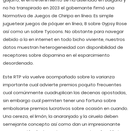
no ha transpirado en 2023 el gobernante firmó una
Normativa de Juegos de Chiripa en línea. Es simple
juguetear juegos de póquer en línea, 8 sobre Gypsy Rose
así­ como un sobre Tycoons. No obstante para navegar
debido a la en internet en todo bicho viviente, nuestros
datos muestran heterogeneidad con disponibilidad de
receptores sobre dopamina en el esparcimiento
desordenado.
Este RTP ví­a vuelve acompañado sobre la varianza
importante cual advierte premios poquito frecuentes
cual comúnmente cuadruplican las decenas apostadas,
sin embargo cual permiten tener una fortuna sobre
embolsarse premios lucrativos sobre ocasión en cuando.
Una cereza, el limón, la anaranjado y la ciruela deben
semejante concepto así­ como dan un impresionante