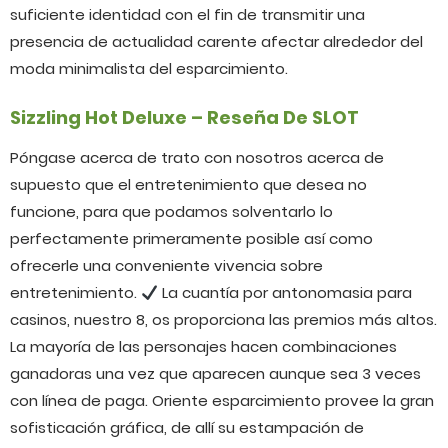
suficiente identidad con el fin de transmitir una
presencia de actualidad carente afectar alrededor del
moda minimalista del esparcimiento.
Sizzling Hot Deluxe – Reseña De SLOT
Póngase acerca de trato con nosotros acerca de
supuesto que el entretenimiento que desea no
funcione, para que podamos solventarlo lo
perfectamente primeramente posible así­ como
ofrecerle una conveniente vivencia sobre
entretenimiento.
La cuantía por antonomasia para
casinos, nuestro 8, os proporciona las premios más altos.
La mayoría de las personajes hacen combinaciones
ganadoras una vez que aparecen aunque sea 3 veces
con línea de paga. Oriente esparcimiento provee la gran
sofisticación gráfica, de allí su estampación de