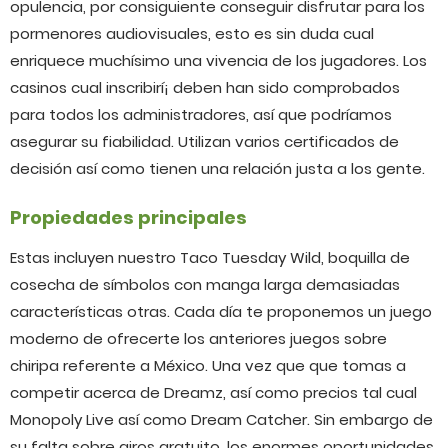
opulencia, por consiguiente conseguir disfrutar para los
pormenores audiovisuales, esto es sin duda cual
enriquece muchísimo una vivencia de los jugadores. Los
casinos cual inscribirí¡ deben han sido comprobados
para todos los administradores, así que podrí­amos
asegurar su fiabilidad. Utilizan varios certificados de
decisión así­ como tienen una relación justa a los gente.
Propiedades principales
Estas incluyen nuestro Taco Tuesday Wild, boquilla de
cosecha de símbolos con manga larga demasiadas
características otras. Cada día te proponemos un juego
moderno de ofrecerte los anteriores juegos sobre
chiripa referente a México. Una vez que que tomas a
competir acerca de Dreamz, así­ como precios tal cual
Monopoly Live así­ como Dream Catcher. Sin embargo de
su falta sobre giros gratuito, los enormes oportunidades