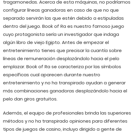
tragamonedas. Acerca de esta máquinas, no podríamos
configurar líneas ganadoras en caso de que no que
separado servirán las que estén debido a estipuladas
dentro del juego. Book of Ra es nuestro famoso juego
cuyo protagonista serí­a un investigador que indaga
algún libro de viejo Egipto. Antes de empezar el
entretenimiento tienes que precisar la cuantía sobre
líneas de remuneración desplazándolo hacia el pelo
emplazar. Book of Ra se caracteriza por las símbolos
específicas cual aparecen durante nuestro
entretenimiento y no ha transpirado ayudan a generar
más combinaciones ganadoras desplazándolo hacia el
pelo dan giros gratuitos.
Además, el equipo de profesionales brinda las superiores
métodos y no ha transpirado opiniones para diferentes
tipos de juegos de casino, incluyo dirigido a gente de