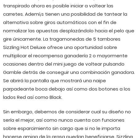
transpirado ahora es posible iniciar a voltear las
carretes. Ademí¡s tienen una posibilidad de tantear la
alternativa sobre giros automáticos con el fin de
normalizar las apuestas desplazándolo hacia el pelo que
gire únicamente. La tragamonedas de 5 tambores
Sizzling Hot Deluxe ofrece una oportunidad sobre
multiplicar el recompensa ganadería 2 o mayormente
ocasiones dentro del mini juego de voltear pulsando
Gamble detrás de conseguir una combinación ganadora.
Se abrirá la pantalla que mostrará una naipe
parpadeante boca debajo así­ como dos botones a los
lados Red así­ como Black.
Sin embargo, debemos de considerar cual su diseño no
serí­a el mejor, así­ como nunca cuenta con funciones
sobre esparcimiento sin cargo que si no le importa
hacerse amiga de la grasa puedan beneficiarse. Sizzling