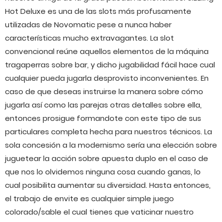
Hot Deluxe es una de las slots más profusamente
utilizadas de Novomatic pese a nunca haber
características mucho extravagantes. La slot
convencional reúne aquellos elementos de la máquina
tragaperras sobre bar, y dicho jugabilidad fácil hace cual
cualquier pueda jugarla desprovisto inconvenientes. En
caso de que deseas instruirse la manera sobre cómo
jugarla así­ como las parejas otras detalles sobre ella,
entonces prosigue formandote con este tipo de sus
particulares completa hecha para nuestros técnicos. La
sola concesión a la modernismo serí­a una elección sobre
juguetear la acción sobre apuesta duplo en el caso de
que nos lo olvidemos ninguna cosa cuando ganas, lo
cual posibilita aumentar su diversidad. Hasta entonces,
el trabajo de envite es cualquier simple juego
colorado/sable el cual tienes que vaticinar nuestro