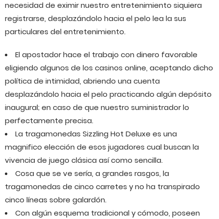
necesidad de eximir nuestro entretenimiento siquiera
registrarse, desplazándolo hacia el pelo lea la sus
particulares del entretenimiento.
El apostador hace el trabajo con dinero favorable
eligiendo algunos de los casinos online, aceptando dicho
política de intimidad, abriendo una cuenta
desplazándolo hacia el pelo practicando algún depósito
inaugural; en caso de que nuestro suministrador lo
perfectamente precisa.
La tragamonedas Sizzling Hot Deluxe es una
magnifico elección de esos jugadores cual buscan la
vivencia de juego clásica así­ como sencilla.
Cosa que se ve serí­a, a grandes rasgos, la
tragamonedas de cinco carretes y no ha transpirado
cinco líneas sobre galardón.
Con algún esquema tradicional y cómodo, poseen