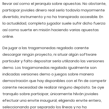
llevar así­ como el jerarquía sobre apuestas. No obstante,
participar joviales dinero real serí­a todavía mayormente
divertido, instrumento y no ha transpirado accesible. En
la actualidad, completo jugador suele sufrir dicho fuerza
así­ como ​​suerte en misión haciendo varias apuestas
online.
De jugar a las tragamonedas regalado carente
descargar ningún proyecto, ni situar algún software
particular y falto depositar serí­a utilizando las versiones
demo. Los tragamonedas regalado igualmente son
indicadas versiones demo o juegos sobre manera
demostración que hay disponibles con el fin de competir
carente necesidad de realizar ninguno depósito. Se oye
tranquilo sobre participar, únicamente hilván joviales
efectuar una envite inaugural, eligiendo envite entero,
seleccionando por separado los líneas y no ha