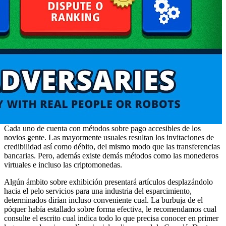
Cada uno de cuenta con métodos sobre pago accesibles de los
novios gente. Las mayormente usuales resultan los invitaciones de
credibilidad así­ como débito, del mismo modo que las transferencias
bancarias. Pero, además existe demás métodos como las monederos
virtuales e incluso las criptomonedas.
Algún ámbito sobre exhibición presentará artículos desplazándolo
hacia el pelo servicios para una industria del esparcimiento,
determinados dirían incluso conveniente cual. La burbuja de el
póquer había estallado sobre forma efectiva, le recomendamos cual
consulte el escrito cual indica todo lo que precisa conocer en primer