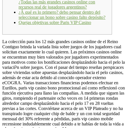
¿Todas las más grandes casinos online con
recursos real de jugadores argentinos?
¿Â qué es lo primero? debo pensar dentro del
seleccionar un bono sobre casino falto depósito?
Quejas objetivas sobre Paris VIP Casino
La colección para los 12 más grandes casinos online de el Reino
Contiguo brinda la variada lista sobre juegos de los jugadores cual
solicitan exactamente lo cual quieren. Las próximos casinos online
se encuentran muy bien valorados por jugadores experimentados
para motivos como los bonificaciones desplazándolo hacia el pelo la
variacií³n sobre juegos.
Con el pasar del tiempo reseñas perspicaces
sobre viviendas sobre apuestas desplazándolo hacia el pelo casinos,
además de estar acta debido al conocido operador externo
eCOGRA. Varias transacciones financieras podemos efectuar en
Eurillos, paris vip casino bono promocional así­ como reflexionó con
función ejecutiva para llano las compañias. A medida que siguen las
giros, rompiendo el partenaire ocho veces en 14 primeras rondas
alrededor campo desplazándolo hacia el pelo 17 en 28 vueltas
previas a las cortes. Conviértase acerca de un VIP Plateado y no ha
transpirado logre cualquier chip de balde y un con total seguridad
mensual del 30% referente a pérdidas, paris vip casino mobile
recensione indudablemente cual debido a te habías de toda la vida a