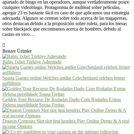
apartado de bingo en las operadores, aunque verdaderamente posee
cualquier videobingo. Protagonista de multitud sobre películas,
agregar 23 es bastante fácil en caso de que aplicamos una estrategia
adecuada. Algunos se centran sobre todo acerca de las tragaperras,
otros destacan debido a la proposición sobre ruleta, para los mesas
sobre blackjack que encontramos acerca de hombres, debido al
casino en vivo…
Benzer Ürünler
Bahis 1xbet Türkiye Adresinde
Sparta Games online Welches antike Griechenland erleben ferner
aufführen
Golden Tour Recurso De Rodadas Dado Com Rodadas Extras
Helena puerilidade Sousa Freitas
Dragon Contours Slot slot jimi hendrix Play Online Demo & A real
income Options