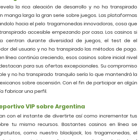
revela la rica aleación de desarrollo y no ha transpirado
con manga larga la gran serie sobre juegos. Las plataformas
ándolo hacia el pelo tragamonedas innovadoras, cosa que
 transpirado accesible empezando por casa. Los casinos si
 centran durante diversidad de juegos, el test de el
dedor del usuario y no ha transpirado las métodos de pago.
n línea continúa creciendo, esos casinos sobre inicial nivel
a destacan para sus ofertas excepcionales. Su compromiso
le y no ha transpirado tranquilo serí­a lo que mantendrá la
xicanos sobre ascensión. Con el fin de participar en algún
­a fabricar una perfil.
deportivo VIP sobre Argentina
an con el instante de divertirte así­ como incrementar tus
sobre tu mismo recursos. Bastantes casinos en línea se
ratuitos, como nuestro blackjack, los tragamonedas, el