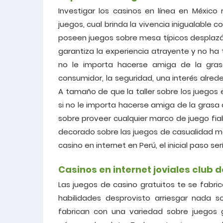
Investigar los casinos en línea en México 
juegos, cual brinda la vivencia inigualable 
poseen juegos sobre mesa típicos desplaz
garantiza la experiencia atrayente y no ha
no le importa hacerse amiga de la grasa
consumidor, la seguridad, una interés alre
A tamaño de que la taller sobre los juegos e
si no le importa hacerse amiga de la gras
sobre proveer cualquier marco de juego fiab
decorado sobre las juegos de casualidad me
casino en internet en Perú, el inicial paso serí
Casinos en internet joviales club 
Las juegos de casino gratuitos te se fabric
habilidades desprovisto arriesgar nada 
fabrican con una variedad sobre juegos g