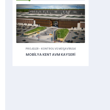
PROJELER
-
KONTROL VE MÜŞAVIRLILK
PROJE
MOBILYA KENT AVM KAYSERI
TÜPRAŞ A