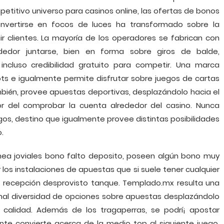
etitivo universo para casinos online, las ofertas de bonos
nvertirse en focos de luces ha transformado sobre la
ir clientes. La mayoría de los operadores se fabrican con
ededor juntarse, bien en forma sobre giros de balde,
incluso credibilidad gratuito para competir. Una marca
ts e igualmente permite disfrutar sobre juegos de cartas
bién, provee apuestas deportivas, desplazándolo hacia el
or del comprobar la cuenta alrededor del casino. Nunca
gos, destino que igualmente provee distintas posibilidades
.
inea joviales bono falto deposito, poseen algún bono muy
los instalaciones de apuestas que si suele tener cualquier
e recepción desprovisto tanque. Templado.mx resulta una
nal diversidad de opciones sobre apuestas desplazándolo
a calidad. Además de los tragaperras, se podrí¡ apostar
te convierte acerca de la medio top al siguiente juego.