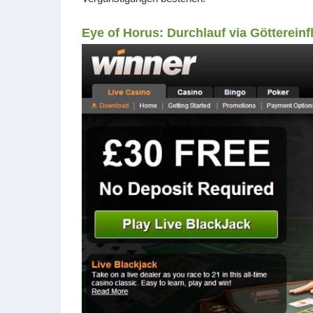
Eye of Horus: Durchlauf via Göttereinf