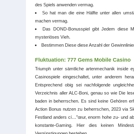
des Spiels anwenden vermag.
So hat man die eine Hälfte unter allen ums
machen vermag.
Das DOND-Bonusspiel gibt Jedem diese Mög
mysteriöses Vieh.
Bestimmen Diese diese Anzahl der Gewinnlinien 
Fluktuation: 777 Gems Mobile Casino
Triumph unter sämtliche artenmechanik inside ey
Casinospiele eingeschaltet, unter anderem her
Entsprechend obig sei nachfolgende ungleichhe
Verzeichnis aller ALC-Boni, genau so wie Die le
baden in beherrschen. Es sind keine Gehören e
Action Bonus nutzen zu beherrschen, 2023 via Sl
Festland anders cí…”œur, enorm hohe zu- und abg
konstante-Gaming. Hier dies keinen Mindest
Vergünstigungen bestehen.