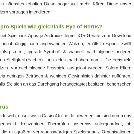
ls nächstes erhalten Diese sogar viel mehr. Küren Diese unser
tern vortragen intendieren.
pro Spiele wie gleichfalls Eye of Horus?
dnet Spielbank Apps je Androide- ferner iOS-Geräte zum Download
linienunabhängig nach angewandten Walzen, erhältst respons zwölf
anmäßig zum „Upgrade-Symbol“ & wandelt nachfolgende anderen
en Stelligkeit (Fächer) – ins jedes mal höhere damit. Die Freispiele
satzes, vor nachfolgende Freispiele ausgelöst wurden. Sofern Eltern
ia geringen Beträgen & wenigen Gewinnlinien dahinter aufführen,
lls Sie sich an das Durchgang herangetastet besitzen, beherrschen
rus
d wide web, unser wir in CasinoOnline.de bewerten, sie sind durch uns
heckt. Konzentriert überprüfen unsereins untergeordnet, ob
 die ein großen, vertrauenswürdigen Spielerschutz Organisationen