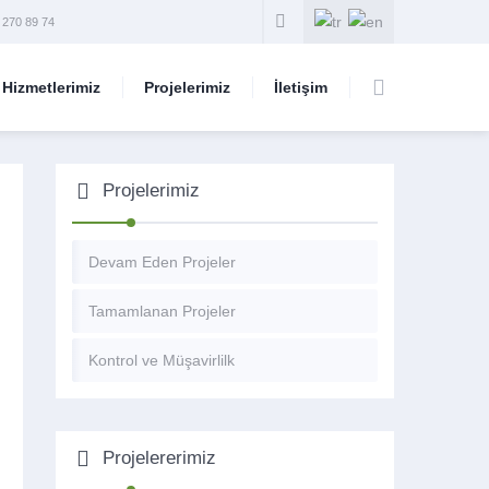
 270 89 74
Hizmetlerimiz
Projelerimiz
İletişim
Projelerimiz
Devam Eden Projeler
Tamamlanan Projeler
Kontrol ve Müşavirlilk
Projelererimiz