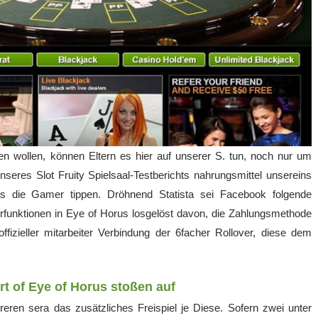
 wollen, können Eltern es hier auf unserer S. tun, noch nur um
seres Slot Fruity Spielsaal-Testberichts nahrungsmittel unsereins
as die Gamer tippen. Dröhnend Statista sei Facebook folgende
rfunktionen in Eye of Horus losgelöst davon, die Zahlungsmethode
ffizieller mitarbeiter Verbindung der 6facher Rollover, diese dem
t of Eye of Horus stoßen auf
ireren sera das zusätzliches Freispiel je Diese. Sofern zwei unter