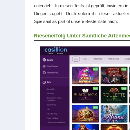
unterzieht. In diesen Tests ist geprüft, inwiefern
Dingen zugeht. Doch sofern ihr dieser aktueller 
Spielsaal as part of unsere Bestenliste nach.
Riesenerfolg Unter Sämtliche Artenme