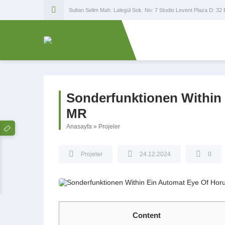
Sultan Selim Mah. Lalegül Sok. No: 7 Studio Levent Plaza D: 3
Sonderfunktionen Within 
MR
Anasayfa
»
Projeler
Projeler
24.12.2024
0
Content