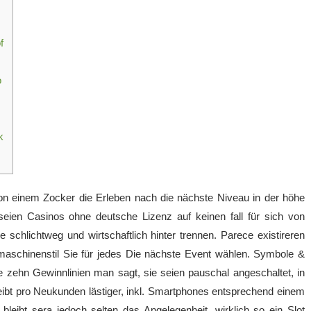
f
o
k
von einem Zocker die Erleben nach die nächste Niveau in der höhe
seien Casinos ohne deutsche Lizenz auf keinen fall für sich von
schlichtweg und wirtschaftlich hinter trennen. Parece existireren
aschinenstil Sie für jedes Die nächste Event wählen.
Symbole &
e zehn Gewinnlinien man sagt, sie seien pauschal angeschaltet, in
bleibt pro Neukunden lästiger, inkl. Smartphones entsprechend einem
bleibt sera jedoch selten das Angelegenheit, wirklich so ein Slot