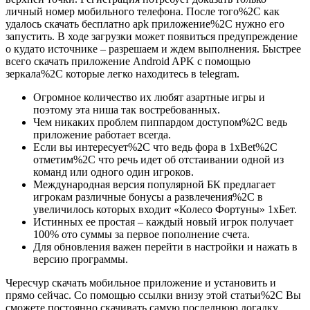
личный номер мобильного телефона. После того%2C как
удалось скачать бесплатно apk приложение%2C нужно его
запустить. В ходе загрузки может появиться предупреждение
о кудато источнике – разрешаем и ждем выполнения. Быстрее
всего скачать приложение Android APK с помощью
зеркала%2C которые легко находитесь в telegram.
Огромное количество их любят азартные игры и
поэтому эта ниша так востребованных.
Чем никаких проблем пиппардом доступом%2C ведь
приложение работает всегда.
Если вы интересует%2C что ведь фора в 1xBet%2C
отметим%2C что речь идет об отстаивании одной из
команд или одного один игроков.
Международная версия популярной БК предлагает
игрокам различные бонусы а развлечения%2C в
увеличилось которых входит «Колесо Фортуны» 1хБет.
Истинных ее простая – каждый новый игрок получает
100% ото суммы за первое пополнение счета.
Для обновления важен перейти в настройки и нажать в
версию программы.
Чересчур скачать мобильное приложение и установить и
прямо сейчас. Со помощью ссылки внизу этой статьи%2C Вы
сможете постоянно скачивать самую последнюю догадку