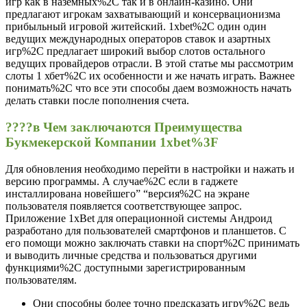
игр как в наземных%2C так и в онлайн-казино. Они
предлагают игрокам захватывающий и консервационизма
прибыльный игровой житейский. 1xbet%2C один один
ведущих международных операторов ставок и азартных
игр%2C предлагает широкий выбор слотов остального
ведущих провайдеров отрасли. В этой статье мы рассмотрим
слоты 1 хбет%2C их особенности и же начать играть. Важнее
понимать%2C что все эти способы даем возможность начать
делать ставки после пополнения счета.
????в Чем заключаются Преимущества
Букмекерской Компании 1xbet%3F
Для обновления необходимо перейти в настройки и нажать и
версию программы. А случае%2C если в гаджете
инсталлирована новейшего” “версия%2C на экране
пользователя появляется соответствующее запрос.
Приложение 1xBet для операционной системы Андроид
разработано для пользователей смартфонов и планшетов. С
его помощи можно заключать ставки на спорт%2C принимать
и выводить личные средства и пользоваться другими
функциями%2C доступными зарегистрированным
пользователям.
Они способны более точно предсказать игру%2C ведь