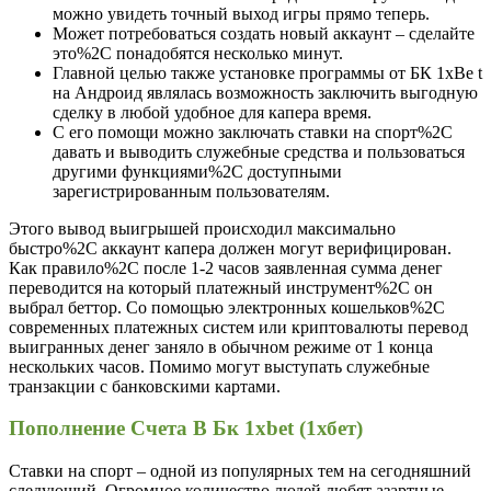
можно увидеть точный выход игры прямо теперь.
Может потребоваться создать новый аккаунт – сделайте
это%2C понадобятся несколько минут.
Главной целью также установке программы от БК 1xBe t
на Андроид являлась возможность заключить выгодную
сделку в любой удобное для капера время.
С его помощи можно заключать ставки на спорт%2C
давать и выводить служебные средства и пользоваться
другими функциями%2C доступными
зарегистрированным пользователям.
Этого вывод выигрышей происходил максимально
быстро%2C аккаунт капера должен могут верифицирован.
Как правило%2C после 1-2 часов заявленная сумма денег
переводится на который платежный инструмент%2C он
выбрал беттор. Со помощью электронных кошельков%2C
современных платежных систем или криптовалюты перевод
выигранных денег заняло в обычном режиме от 1 конца
нескольких часов. Помимо могут выступать служебные
транзакции с банковскими картами.
Пополнение Счета В Бк 1xbet (1хбет)
Ставки на спорт – одной из популярных тем на сегодняшний
следующий. Огромное количество людей любят азартные