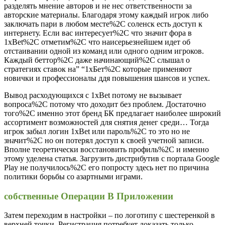
разделять мнение авторов и не нес ответственности за
авторские материалы. Благодаря этому каждый игрок либо
заключать пари в любом месте%2C соленск есть доступ к
интернету. Если вас интересует%2C что значит фора в
1xBet%2C отметим%2C что наисерьезнейшем идет об
отстаивании одной из команд или одного одним игроков.
Каждый беттор%2C даже начинающий%2C слышал о
стратегиях ставок на” “1хБет%2C которые применяют
новички и профессионалы ддя повышения шансов и успех.
Вывод расходующихся с 1xBet потому не вызывает
вопроса%2C потому что доходит без проблем. Достаточно
того%2C именно этот бренд БК предлагает наиболее широкий
ассортимент возможностей для снятия денег среди… Тогда
игрок забыл логин 1xBet или пароль%2C то это но не
значит%2C но он потерял доступ к своей учетной записи.
Вполне теоретически восстановить профиль%2C и именно
этому уделена статья. Загрузить дистрибутив с портала Google
Play не получилось%2C его попросту здесь нет по причина
политики борьбы со азартными играми.
собственные Операции В Приложении
Затем переходим в настройки – по логотипу с шестеренкой в
верхней точки. Регистрация потребует доказать только