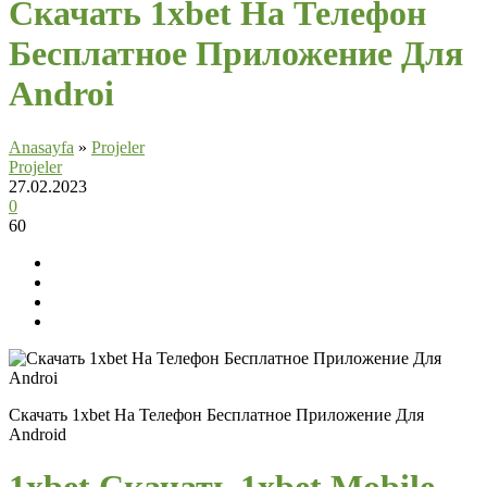
Скачать 1xbet На Телефон
Бесплатное Приложение Для
Androi
Anasayfa
»
Projeler
Projeler
27.02.2023
0
60
Скачать 1xbet На Телефон Бесплатное Приложение Для
Android