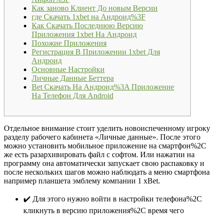
Как заново Клиент До новым Версии
где Скачать 1xbet на Андроид%3F
Как Скачать Последнюю Версию
Приложения 1xbet На Андроид
Похожие Приложения
Регистрация В Приложении 1xbet Для
Андроид
Основные Настройки
Личные Данные Беттера
Bet Скачать На Андроид%3A Приложение
На Телефон Для Android
Отдельное внимание стоит уделить новоиспеченному игроку
разделу рабочего кабинета «Личные данные». После этого
можно установить мобильное приложение на смартфон%2C
же есть разархивировать файл с софтом. Или нажатии на
программу она автоматически запускает свою распаковку и
после нескольких шагов можно наблюдать а меню смартфона
например планшета эмблему компании 1 xBet.
✔️ Для этого нужно войти в настройки телефона%2C
кликнуть в версию приложения%2C время чего