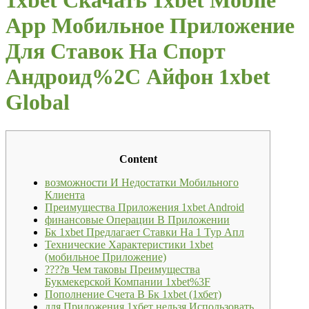
1xbet Скачать 1xbet Mobile
App Мобильное Приложение
Для Ставок На Спорт
Андроид%2C Айфон 1xbet
Global
Content
возможности И Недостатки Мобильного
Клиента
Преимущества Приложения 1xbet Android
финансовые Операции В Приложении
Бк 1xbet Предлагает Ставки На 1 Тур Апл
Технические Характеристики 1xbet
(мобильное Приложение)
????в Чем таковы Преимущества
Букмекерской Компании 1xbet%3F
Пополнение Счета В Бк 1xbet (1хбет)
для Приложения 1xбет нельзя Использовать