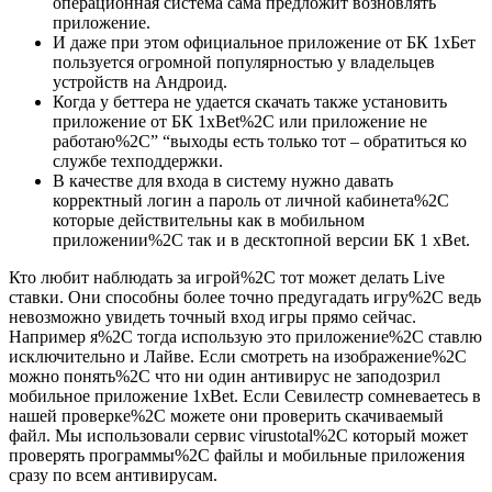
операционная система сама предложит возновлять
приложение.
И даже при этом официальное приложение от БК 1хБет
пользуется огромной популярностью у владельцев
устройств на Андроид.
Когда у беттера не удается скачать также установить
приложение от БК 1xBet%2C или приложение не
работаю%2C” “выходы есть только тот – обратиться ко
службе техподдержки.
В качестве для входа в систему нужно давать
корректный логин а пароль от личной кабинета%2C
которые действительны как в мобильном
приложении%2C так и в десктопной версии БК 1 xBet.
Кто любит наблюдать за игрой%2C тот может делать Live
ставки. Они способны более точно предугадать игру%2C ведь
невозможно увидеть точный вход игры прямо сейчас.
Например я%2C тогда использую это приложение%2C ставлю
исключительно и Лайве. Если смотреть на изображение%2C
можно понять%2C что ни один антивирус не заподозрил
мобильное приложение 1xBet. Если Севилестр сомневаетесь в
нашей проверке%2C можете они проверить скачиваемый
файл. Мы использовали сервис virustotal%2C который может
проверять программы%2C файлы и мобильные приложения
сразу по всем антивирусам.