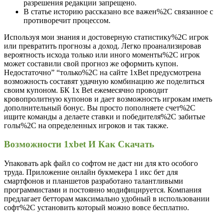
разрешения редакции запрещено.
В статье историю рассказано все важен%2C связанное с
противоречит процессом.
Используя мои знания и достоверную статистику%2C игрок
или превратить прогнозы а доход. Легко проанализировав
вероятность исхода только или иного моменты%2C игрок
может составили свой прогноз же оформить купон.
Недостаточно” “только%2C на сайте 1xBet предусмотрена
возможность составят удачную комбинацию же поделиться
своим купоном. БК 1x Bet ежемесячно проводит
кровопролитную купонов и дает возможность игрокам иметь
дополнительный бонус. Вы просто пополняете счет%2C
ищите команды а делаете ставки и победителя%2C забитые
голы%2C на определенных игроков и так также.
Возможности 1xbet И Как Скачать
Упаковать apk файл со софтом не даст ни для кто особого
труда. Приложение онлайн букмекера 1 икс бет для
смартфонов и планшетов разработано талантливыми
программистами и постоянно модифицируется. Компания
предлагает бетторам максимально удобный в использовании
софт%2C установить который можно вовсе бесплатно.