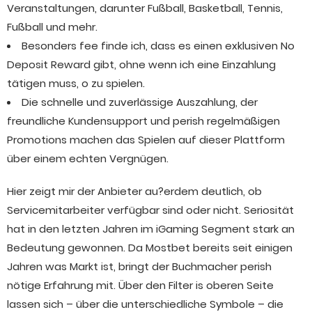
Veranstaltungen, darunter Fußball, Basketball, Tennis,
Fußball und mehr.
Besonders fee finde ich, dass es einen exklusiven No
Deposit Reward gibt, ohne wenn ich eine Einzahlung
tätigen muss, o zu spielen.
Die schnelle und zuverlässige Auszahlung, der
freundliche Kundensupport und perish regelmäßigen
Promotions machen das Spielen auf dieser Plattform
über einem echten Vergnügen.
Hier zeigt mir der Anbieter au?erdem deutlich, ob
Servicemitarbeiter verfügbar sind oder nicht. Seriosität
hat in den letzten Jahren im iGaming Segment stark an
Bedeutung gewonnen. Da Mostbet bereits seit einigen
Jahren was Markt ist, bringt der Buchmacher perish
nötige Erfahrung mit. Über den Filter is oberen Seite
lassen sich – über die unterschiedliche Symbole – die