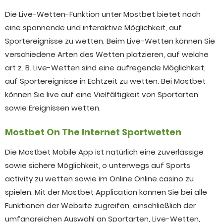
Die Live-Wetten-Funktion unter Mostbet bietet noch
eine spannende und interaktive Möglichkeit, auf
Sportereignisse zu wetten. Beim Live-Wetten können Sie
verschiedene Arten des Wetten platzieren, auf welche
art z. B. Live-Wetten sind eine aufregende Möglichkeit,
auf Sportereignisse in Echtzeit zu wetten. Bei Mostbet
können Sie live auf eine Vielfältigkeit von Sportarten
sowie Ereignissen wetten.
Mostbet On The Internet Sportwetten
Die Mostbet Mobile App ist natürlich eine zuverlässige
sowie sichere Möglichkeit, o unterwegs auf Sports
activity zu wetten sowie im Online Online casino zu
spielen. Mit der Mostbet Application können Sie bei alle
Funktionen der Website zugreifen, einschließlich der
umfangreichen Auswahl an Sportarten, Live-Wetten,