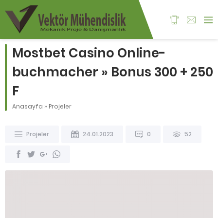
Mostbet Casino Online-
buchmacher » Bonus 300 + 250
F
Anasayfa
»
Projeler
Projeler
24.01.2023
0
52