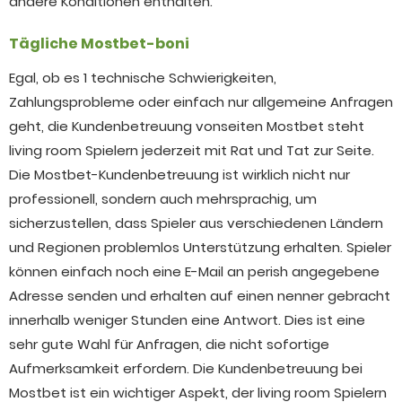
andere Konditionen enthalten.
Tägliche Mostbet-boni
Egal, ob es 1 technische Schwierigkeiten,
Zahlungsprobleme oder einfach nur allgemeine Anfragen
geht, die Kundenbetreuung vonseiten Mostbet steht
living room Spielern jederzeit mit Rat und Tat zur Seite.
Die Mostbet-Kundenbetreuung ist wirklich nicht nur
professionell, sondern auch mehrsprachig, um
sicherzustellen, dass Spieler aus verschiedenen Ländern
und Regionen problemlos Unterstützung erhalten. Spieler
können einfach noch eine E-Mail an perish angegebene
Adresse senden und erhalten auf einen nenner gebracht
innerhalb weniger Stunden eine Antwort. Dies ist eine
sehr gute Wahl für Anfragen, die nicht sofortige
Aufmerksamkeit erfordern. Die Kundenbetreuung bei
Mostbet ist ein wichtiger Aspekt, der living room Spielern