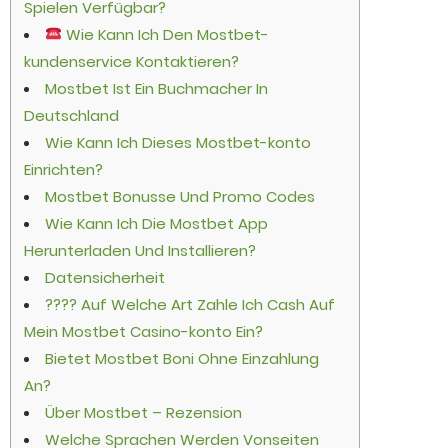
Spielen Verfügbar?
Wie Kann Ich Den Mostbet-
kundenservice Kontaktieren?
Mostbet Ist Ein Buchmacher In
Deutschland
Wie Kann Ich Dieses Mostbet-konto
Einrichten?
Mostbet Bonusse Und Promo Codes
Wie Kann Ich Die Mostbet App
Herunterladen Und Installieren?
Datensicherheit
???? Auf Welche Art Zahle Ich Cash Auf
Mein Mostbet Casino-konto Ein?
Bietet Mostbet Boni Ohne Einzahlung
An?
Über Mostbet – Rezension
Welche Sprachen Werden Vonseiten