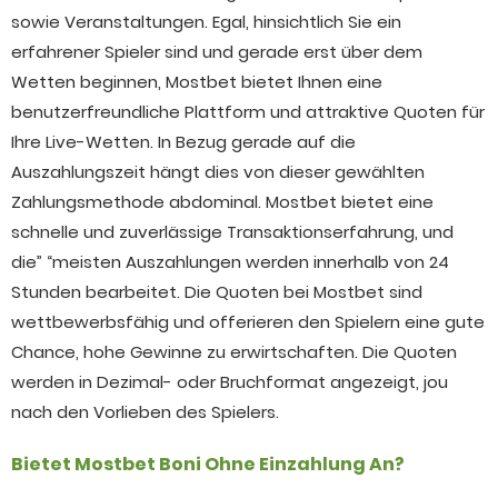
sowie Veranstaltungen. Egal, hinsichtlich Sie ein
erfahrener Spieler sind und gerade erst über dem
Wetten beginnen, Mostbet bietet Ihnen eine
benutzerfreundliche Plattform und attraktive Quoten für
Ihre Live-Wetten. In Bezug gerade auf die
Auszahlungszeit hängt dies von dieser gewählten
Zahlungsmethode abdominal. Mostbet bietet eine
schnelle und zuverlässige Transaktionserfahrung, und
die” “meisten Auszahlungen werden innerhalb von 24
Stunden bearbeitet. Die Quoten bei Mostbet sind
wettbewerbsfähig und offerieren den Spielern eine gute
Chance, hohe Gewinne zu erwirtschaften. Die Quoten
werden in Dezimal- oder Bruchformat angezeigt, jou
nach den Vorlieben des Spielers.
Bietet Mostbet Boni Ohne Einzahlung An?