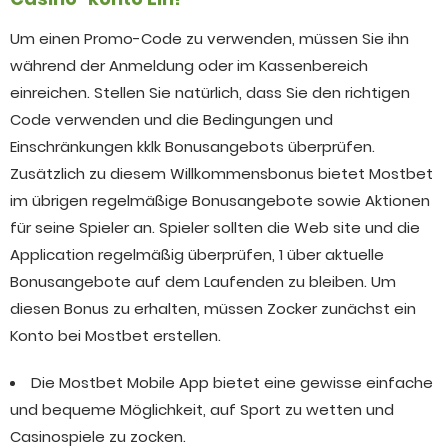
Um einen Promo-Code zu verwenden, müssen Sie ihn
während der Anmeldung oder im Kassenbereich
einreichen. Stellen Sie natürlich, dass Sie den richtigen
Code verwenden und die Bedingungen und
Einschränkungen kklk Bonusangebots überprüfen.
Zusätzlich zu diesem Willkommensbonus bietet Mostbet
im übrigen regelmäßige Bonusangebote sowie Aktionen
für seine Spieler an. Spieler sollten die Web site und die
Application regelmäßig überprüfen, 1 über aktuelle
Bonusangebote auf dem Laufenden zu bleiben. Um
diesen Bonus zu erhalten, müssen Zocker zunächst ein
Konto bei Mostbet erstellen.
Die Mostbet Mobile App bietet eine gewisse einfache
und bequeme Möglichkeit, auf Sport zu wetten und
Casinospiele zu zocken.