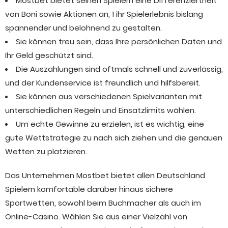
Mostbet bietet seinen Spielern eine Differenziertheit
von Boni sowie Aktionen an, 1 ihr Spielerlebnis bislang
spannender und belohnend zu gestalten.
Sie können treu sein, dass Ihre persönlichen Daten und
Ihr Geld geschützt sind.
Die Auszahlungen sind oftmals schnell und zuverlässig,
und der Kundenservice ist freundlich und hilfsbereit.
Sie können aus verschiedenen Spielvarianten mit
unterschiedlichen Regeln und Einsatzlimits wählen.
Um echte Gewinne zu erzielen, ist es wichtig, eine
gute Wettstrategie zu nach sich ziehen und die genauen
Wetten zu platzieren.
Das Unternehmen Mostbet bietet allen Deutschland
Spielern komfortable darüber hinaus sichere
Sportwetten, sowohl beim Buchmacher als auch im
Online-Casino. Wählen Sie aus einer Vielzahl von