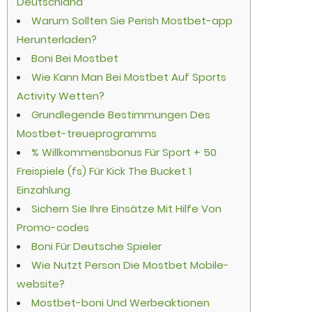
Deutschland
Warum Sollten Sie Perish Mostbet-app
Herunterladen?
Boni Bei Mostbet
Wie Kann Man Bei Mostbet Auf Sports
Activity Wetten?
Grundlegende Bestimmungen Des
Mostbet-treueprogramms
% Willkommensbonus Für Sport + 50
Freispiele (fs) Für Kick The Bucket 1
Einzahlung
Sichern Sie Ihre Einsätze Mit Hilfe Von
Promo-codes
Boni Für Deutsche Spieler
Wie Nutzt Person Die Mostbet Mobile-
website?
Mostbet-boni Und Werbeaktionen