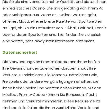
Die Spiele sind vonseiten hoher Qualität und bieten Ihnen
ein realistisches Casino-Erlebnis geradlinig von Ihrem Pc
oder Mobilgerät aus. Wenn es 1 Online-Wetten geht,
offeriert Mostbet eine breite Palette von Sportwetten
an. Egal, ob Sie ein Enthusiast von Fußball, Golf ball, Tennis
oder anderen Sportarten sind, hier finden Sie sicherlich
eine Wette, pass away Ihren Interessen entspricht.
Datensicherheit
Die Verwendung von Promo-Codes kann Ihnen helfen,
Ihre Gewinnchancen zu erhöhen darüber hinaus Ihre
Verluste zu minimieren. Sie können zusätzliches Geld,
Freispiele oder andere Vergünstigungen erhalten, die
Ihnen beim Spielen und Wetten helfen können. Mit den
Mostbet Promo-Codes können Sie Bonusse in Recht
nehmen und Verluste minimieren. Diese Requirements
sind spezielle Rules, die Ihnen zusätzliche Vorteile und