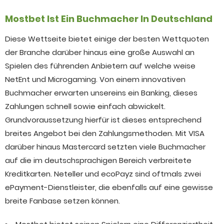
Mostbet Ist Ein Buchmacher In Deutschland
Diese Wettseite bietet einige der besten Wettquoten
der Branche darüber hinaus eine große Auswahl an
Spielen des führenden Anbietern auf welche weise
NetEnt und Microgaming. Von einem innovativen
Buchmacher erwarten unsereins ein Banking, dieses
Zahlungen schnell sowie einfach abwickelt.
Grundvoraussetzung hierfür ist dieses entsprechend
breites Angebot bei den Zahlungsmethoden. Mit VISA
darüber hinaus Mastercard setzten viele Buchmacher
auf die im deutschsprachigen Bereich verbreitete
Kreditkarten. Neteller und ecoPayz sind oftmals zwei
ePayment-Dienstleister, die ebenfalls auf eine gewisse
breite Fanbase setzen können.