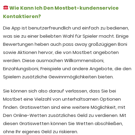
Wie Kann Ich Den Mostbet-kundenservice
Kontaktieren?
Die App ist benutzerfreundlich und einfach zu bedienen,
was sie zu einer beliebten Wahl für Spieler macht. Einige
Bewertungen heben auch pass away großzügigen Boni
sowie Aktionen hervor, die von Mostbet angeboten
werden. Diese ausmachen Willkommensboni,
Einzahlungsboni, Freispiele und andere Angebote, die den
Spielern zusätzliche Gewinnmöglichkeiten bieten.
Sie können sich also darauf verlassen, dass Sie bei
Mostbet eine Vielzahl von unterhaltsamen Optionen
finden. Gratiswetten sind eine weitere Möglichkeit, mit
Den Online-Wetten zusätzliches Geld zu verdienen. Mit
diesen Gratiswetten können Sie Wetten abschließen,
ohne Ihr eigenes Geld zu riskieren.