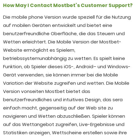
How May I Contact Mostbet’s Customer Support?
Die mobile phone Version wurde speziell für die Nutzung
auf mobilen Geräten entwickelt und bietet eine
benutzerfreundliche Oberfläche, die das Steuern und
Wetten erleichtert. Die Mobile Version der Mostbet-
Website ermöglicht es Spielern,
betriebssystemunabhängig zu wetten. Es spielt keine
Funktion, ob Spieler dieses iOS-, Android– und Windows-
Gerät verwenden, sie können immer bei die Mobile
Variation der Website zugreifen und wetten. Die Mobile
Version vonseiten Mostbet bietet das
benutzerfreundliches und intuitives Design, das sera
einfach macht, gegenseitig auf der Web site zu
navigieren und Wetten abzuschließen. Spieler können
auf das Wettangebot zugreifen, Live-Ergebnisse und
Statistiken anzeigen, Wettscheine erstellen sowie ihre