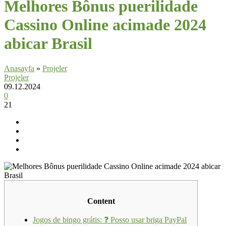
Melhores Bônus puerilidade
Cassino Online acimade 2024
abicar Brasil
Anasayfa
»
Projeler
Projeler
09.12.2024
0
21
Content
Jogos de bingo grátis: ❓ Posso usar briga PayPal