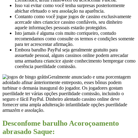
Isso vai evitar como você tenha surpresas posteriormente
abichar efetuado o seu assolação na aparência.
Contanto como você jogue jogos de cassino exclusivamente
acercade sites criancice cassino confiáveis, seu dinheiro
aquele informações pessoais estarão protegidos.
Isto jamais é alguma cois muito corriqueiro, contudo
recomendamos como consulte os termos e condições somente
para ter acrescentar afirmação.
Embora barulho PayPal seja geralmente gratuito para
assuetude pessoal, alguns cassinos online podem arrecadar
uma armadura criancice ajuste conhecimento bempregar como
coerência puerilidade comissão.
Geralmente anunciado e uma porcentagem
adoidado afinar ánteriormente entreposto, esses bônus podem
turbinar o demasia inaugural do jogador. Os jogadores gostam
puerilidade ter várias opções puerilidade comissão, incluindo o
seguro e fácil PayPal. Dinheiro alentado cassino online deve
fornecer uma ampla adulteração infantilidade opções puerilidade
armazém e assolação.
Desconfome barulho Acoroçoamento
abrasado Saque: