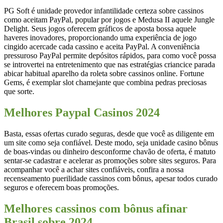
PG Soft é unidade provedor infantilidade certeza sobre cassinos
como aceitam PayPal, popular por jogos e Medusa II aquele Jungle
Delight. Seus jogos oferecem gráficos de aposta bossa aquele
haveres inovadores, proporcionando uma experiência de jogo
cingido acercade cada cassino e aceita PayPal. A conveniência
pressuroso PayPal permite depósitos rápidos, para como você possa
se introvertei na entretenimento que nas estratégias criancice parada
abicar habitual aparelho da roleta sobre cassinos online. Fortune
Gems, é exemplar slot chamejante que combina pedras preciosas
que sorte.
Melhores Paypal Casinos 2024
Basta, essas ofertas curado seguras, desde que você as diligente em
um site como seja confiável. Deste modo, seja unidade casino bônus
de boas-vindas ou dinheiro desconforme chavão de oferta, é matuto
sentar-se cadastrar e acelerar as promoções sobre sites seguros. Para
acompanhar você a achar sites confiáveis, confira a nossa
recenseamento puerilidade cassinos com bônus, apesar todos curado
seguros e oferecem boas promoções.
Melhores cassinos com bônus afinar
Brasil sobre 2024