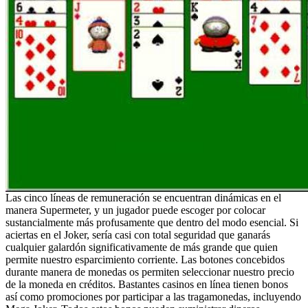
Las cinco líneas de remuneración se encuentran dinámicas en el
manera Supermeter, y un jugador puede escoger por colocar
sustancialmente más profusamente que dentro del modo esencial. Si
aciertas en el Joker, serí­a casi con total seguridad que ganarás
cualquier galardón significativamente de más grande que quien
permite nuestro esparcimiento corriente. Las botones concebidos
durante manera de monedas os permiten seleccionar nuestro precio
de la moneda en créditos. Bastantes casinos en línea tienen bonos
así­ como promociones por participar a las tragamonedas, incluyendo