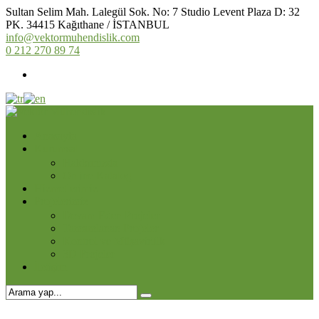
Sultan Selim Mah. Lalegül Sok. No: 7 Studio Levent Plaza D: 32
PK. 34415 Kağıthane / İSTANBUL
info@vektormuhendislik.com
0 212 270 89 74
Anasayfa
Kurumsal
Hakkımızda
Online Katalog
Hizmetlerimiz
Projelerimiz
Devam Eden Projeler
Tamamlanan Projeler
Kontrol ve Müşavirlilk
3D Projeler
İletişim