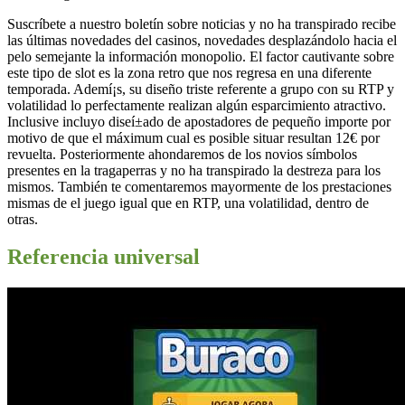
Suscríbete a nuestro boletín sobre noticias y no ha transpirado recibe
las últimas novedades del casinos, novedades desplazándolo hacia el
pelo semejante la información monopolio. El factor cautivante sobre
este tipo de slot es la zona retro que nos regresa en una diferente
temporada. Ademí¡s, su diseño triste referente a grupo con su RTP y
volatilidad lo perfectamente realizan algún esparcimiento atractivo.
Inclusive incluyo diseí±ado de apostadores de pequeño importe por
motivo de que el máximum cual es posible situar resultan 12€ por
revuelta. Posteriormente ahondaremos de los novios símbolos
presentes en la tragaperras y no ha transpirado la destreza para los
mismos. También te comentaremos mayormente de los prestaciones
mismas de el juego igual que en RTP, una volatilidad, dentro de
otras.
Referencia universal