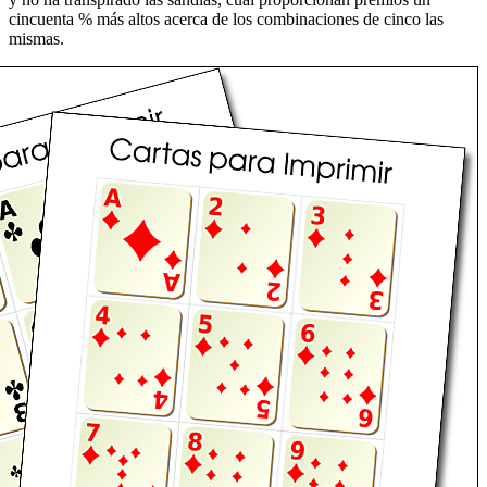
cincuenta % más altos acerca de los combinaciones de cinco las
mismas.