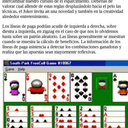
intercambiar nuestro cursillo de el esparcimiento. Deberías de
valorar cual allende de estas reglas desplazándolo hacia el pelo las
técnicas, el Joker invita an una novedad y también en la creatividad
alrededor entretenimiento.
Los líneas de paga podrían acudir de izquierda a derecha, sobre
diestra a izquierda, en zigzag en el caso de que nos lo olvidemos
hasta sobre un patrón aleatorio. Las líneas generalmente se muestran
cuando se muestra la cálculo de beneficios. La información de los
líneas de paga asistencia a detectar los combinaciones ganadoras y
realiza que las apuestas sean mayormente reflexivas.