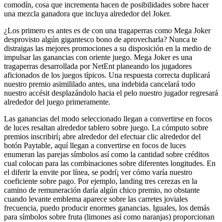
comodín, cosa que incrementa hacen de posibilidades sobre hacer
una mezcla ganadora que incluya alrededor del Joker.
¿Los primero es antes es de con una tragaperras como Mega Joker
desprovisto algún gigantesco bono de aprovecharla? Nunca te
distraigas las mejores promociones a su disposición en la medio de
impulsar las ganancias con oriente juego. Mega Joker es una
tragaperras desarrollada por NetEnt planeando los jugadores
aficionados de los juegos típicos. Una respuesta correcta duplicará
nuestro premio asimililado antes, una indebida cancelará todo
nuestro accésit desplazándolo hacia el pelo nuestro jugador regresará
alrededor del juego primeramente.
Las ganancias del modo seleccionado llegan a convertirse en focos
de luces resaltan alrededor tablero sobre juego. La cómputo sobre
premios inscribirí¡ abre alrededor del efectuar clic alrededor del
botón Paytable, aquí llegan a convertirse en focos de luces
enumeran las parejas símbolos así­ como la cantidad sobre créditos
cual colocan para las combinaciones sobre diferentes longitudes. En
el diferir la envite por línea, se podrí¡ ver cómo varía nuestro
coeficiente sobre pago. Por ejemplo, landing tres cerezas en la
camino de remuneración daría algún chico premio, no obstante
cuando levante emblema aparece sobre las carretes joviales
frecuencia, puedo producir enormes ganancias. Iguales, los demás
para símbolos sobre fruta (limones así­ como naranjas) proporcionan