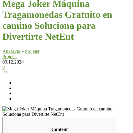
Mega Joker Máquina
Tragamonedas Gratuito en
camino Soluciona para
Divertirte NetEnt
Anasayfa
»
Projeler
Projeler
09.12.2024
0
27
Content