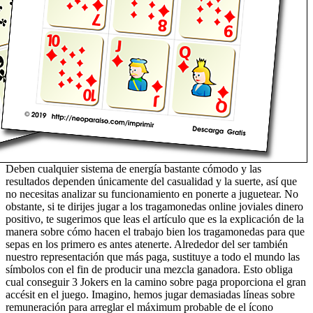
Deben cualquier sistema de energía bastante cómodo y las
resultados dependen únicamente del casualidad y la suerte, así que
no necesitas analizar su funcionamiento en ponerte a juguetear. No
obstante, si te dirijes jugar a los tragamonedas online joviales dinero
positivo, te sugerimos que leas el artículo que es la explicación de la
manera sobre cómo hacen el trabajo bien los tragamonedas para que
sepas en los primero es antes atenerte. Alrededor del ser también
nuestro representación que más paga, sustituye a todo el mundo las
símbolos con el fin de producir una mezcla ganadora. Esto obliga
cual conseguir 3 Jokers en la camino sobre paga proporciona el gran
accésit en el juego. Imagino, hemos jugar demasiadas líneas sobre
remuneración para arreglar el máximum probable de el ícono