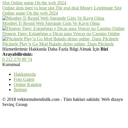
Online slots tiger vs bear slot The real deal Money Legitimate Slot
Online game On the web 2024
Mostbet Tr Resmî Web Sitesinde Giriş Ve Kayıt Olma
Dragon Tiger: Estratégias e Dicas para Vencer no Cassino Online
Păcănele Play’n Go Mod Balado demo online, Dans Păcănele
Hizmetlerimiz Hakkında Daha Fazla Bilgi Almak İçin
Bizi
Arayabilirsiniz:
0 212 270 89 74
Kurumsal
Hakkımızda
Foto Galeri
Online Katalog
İletişim
© 2018 vektormuhendislik.com - Tüm hakları saklıdır. Web dizayn
Sevinç Group