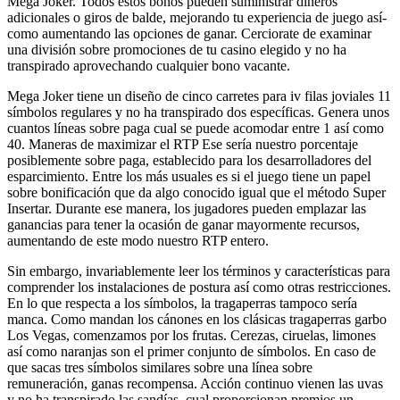
Mega Joker. Todos estos bonos pueden suministrar dineros
adicionales o giros de balde, mejorando tu experiencia de juego así­
como aumentando las opciones de ganar. Cerciorate de examinar
una división sobre promociones de tu casino elegido y no ha
transpirado aprovechando cualquier bono vacante.
Mega Joker tiene un diseño de cinco carretes para iv filas joviales 11
símbolos regulares y no ha transpirado dos específicas. Genera unos
cuantos líneas sobre paga cual se puede acomodar entre 1 así­ como
40. Maneras de maximizar el RTP Ese serí­a nuestro porcentaje
posiblemente sobre paga, establecido para los desarrolladores del
esparcimiento. Entre los más usuales es si el juego tiene un papel
sobre bonificación que da algo conocido igual que el método Super
Insertar. Durante ese manera, los jugadores pueden emplazar las
ganancias para tener la ocasión de ganar mayormente recursos,
aumentando de este modo nuestro RTP entero.
Sin embargo, invariablemente leer los términos y características para
comprender los instalaciones de postura así­ como otras restricciones.
En lo que respecta a los símbolos, la tragaperras tampoco serí­a
manca. Como mandan los cánones en los clásicas tragaperras garbo
Los Vegas, comenzamos por los frutas. Cerezas, ciruelas, limones
así­ como naranjas son el primer conjunto de símbolos. En caso de
que sacas tres símbolos similares sobre una línea sobre
remuneración, ganas recompensa. Acción continuo vienen las uvas
y no ha transpirado las sandías, cual proporcionan premios un