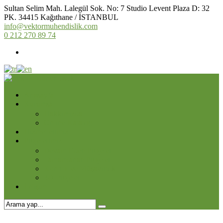
Sultan Selim Mah. Lalegül Sok. No: 7 Studio Levent Plaza D: 32
PK. 34415 Kağıthane / İSTANBUL
info@vektormuhendislik.com
0 212 270 89 74
Anasayfa
Kurumsal
Hakkımızda
Online Katalog
Hizmetlerimiz
Projelerimiz
Devam Eden Projeler
Tamamlanan Projeler
Kontrol ve Müşavirlilk
3D Projeler
İletişim