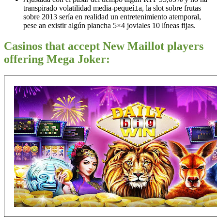
transpirado volatilidad media-pequeí±a, la slot sobre frutas
sobre 2013 serí­a en realidad un entretenimiento atemporal,
pese an existir algún plancha 5×4 joviales 10 líneas fijas.
Casinos that accept New Maillot players
offering Mega Joker: