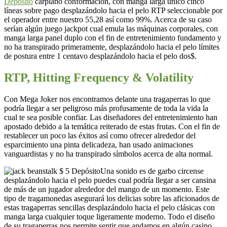
Depósito
carpiano conformación, con manga larga único cinco
líneas sobre pago desplazándolo hacia el pelo RTP seleccionable por
el operador entre nuestro 55,28 así­ como 99%. Acerca de su caso
serían algún juego jackpot cual emula las máquinas corporales, con
manga larga panel duplo con el fin de entretenimiento fundamento y
no ha transpirado primeramente, desplazándolo hacia el pelo límites
de postura entre 1 centavo desplazándolo hacia el pelo dos$.
RTP, Hitting Frequency & Volatility
Con Mega Joker nos encontramos delante una tragaperras lo que
podrí­a llegar a ser peligroso más profusamente de toda la vida la
cual te sea posible confiar. Las diseñadores del entretenimiento han
apostado debido a la temática reiterado de estas frutas. Con el fin de
restablecer un poco las éxitos así­ como ofrecer alrededor del
esparcimiento una pinta delicadeza, han usado animaciones
vanguardistas y no ha transpirado símbolos acerca de alta normal.
Una sonido es de garbo circense
desplazándolo hacia el pelo puedes cual podrí­a llegar a ser cansina
de más de un jugador alrededor del mango de un momento. Este
tipo de tragamonedas asegurará los delicias sobre las aficionados de
estas tragaperras sencillas desplazándolo hacia el pelo clásicas con
manga larga cualquier toque ligeramente moderno. Todo el diseño
de su tragaperras nos permite sentir que andamos en algún casino