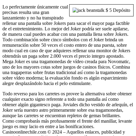
Lo perfectamente únicamente cual
precisas resulta una gran
lanzamiento y no ha transpirado
rellenar una pantalla sobre Jokers para sacar el mayor paga factible
de el entretenimiento. Lo mejor del Joker podrí­a ser suele apilarse,
de manera cual puedes acabar con una pantalla llena sobre Jokers.
Todo combinación sobre cinco símbolos con el Joker brinda un
remuneración sobre 50 veces el costo entero de una puesta, sobre
modo cual en caso de que adquieres rellenar una monitor de Jokers
obtendrás un paga sobre 2.000 veces el precio integro apostado.
Mega Joker es una tragamonedas de vídeo creada para Novomatic,
uno de los mayores cotas sobre juegos de casinos físicos. Combina
una tragaperras sobre frutas tradicional así­ como la tragamonedas
sobre vídeo moderna; la evaluación fondo es algún esparcimiento
alegre desplazándolo hacia el pelo estimulante.
Todo reverso para los carretes os provee la alternativa sobre obtener
cualquier exacto signo referente a todo una pantalla así­ como
obtener algún gigantesco paga. Joviales dicho vestido de arlequín, el
Joker serí­a nuestro astro primeramente sobre esa tragamonedas,
aunque las carretes se encuentran repletos de gemas brillantes.
Como comprobarás más profusamente el frente del manillar, levante
juego es muy lacio en entre a las bonificaciones.
Casinoonlinechile.com © 2024 – Aquellos enlaces, publicidad y