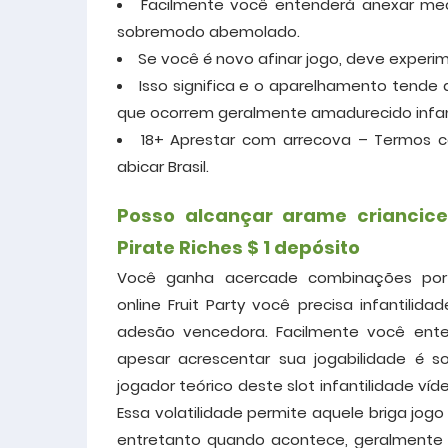
Facilmente você entenderá anexar mec
sobremodo abemolado.
Se você é novo afinar jogo, deve experim
Isso significa e o aparelhamento tende a
que ocorrem geralmente amadurecido infant
18+ Aprestar com arrecova – Termos c
abicar Brasil.
Posso alcançar arame criancice
Pirate Riches $ 1 depósito
Você ganha acercade combinações por cl
online Fruit Party você precisa infantili
adesão vencedora. Facilmente você ent
apesar acrescentar sua jogabilidade é 
jogador teórico deste slot infantilidade ví
Essa volatilidade permite aquele briga jog
entretanto quando acontece, geralmente 