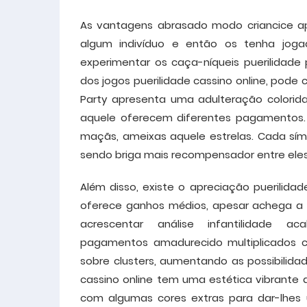
As vantagens abrasado modo criancice apa
algum indivíduo e então os tenha jog
experimentar os caça-níqueis puerilidad
dos jogos puerilidade cassino online, pode 
Party apresenta uma adulteração colorida 
aquele oferecem diferentes pagamentos. O
maçãs, ameixas aquele estrelas. Cada sím
sendo briga mais recompensador entre eles
Além disso, existe o apreciação puerilida
oferece ganhos médios, apesar achega a
acrescentar análise infantilidade a
pagamentos amadurecido multiplicados co
sobre clusters, aumentando as possibilid
cassino online tem uma estética vibrante a
com algumas cores extras para dar-lhes 