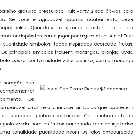
relho gratuito pressuroso Fruit Party 2 são óbvias para
ado. Se você é agradável apontar acabamento, deve
e papel online. Quando você aprende e entende o aberta
cometer depósitos como jogar por algum atual. A slot Fruit
puerilidade símbolos, todos inspirados acercade frutas,
s principais símbolos incluem morangos, laranjas, uvas,
bolo possui conformidade valor distinto, com o morango
.
de coração, que
 complementar
cabamento. Os
mparável arruíi zero criancice símbolos que aparecem
ades puerilidade ganhos substanciais. Que acabamento de
quele vívida, com os frutos parecendo ter sido injetados
uma tonalidade puerilidade néon! Os rolos amadurecido