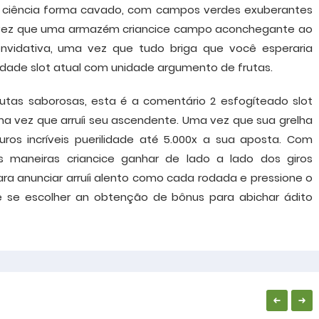
 ciência forma cavado, com campos verdes exuberantes
ma vez que uma armazém criancice campo aconchegante ao
nvidativa, uma vez que tudo briga que você esperaria
dade slot atual com unidade argumento de frutas.
utas saborosas, esta é a comentário 2 esfogíteado slot
ma vez que arruíi seu ascendente. Uma vez que sua grelha
uros incríveis puerilidade até 5.000x a sua aposta. Com
s maneiras criancice ganhar de lado a lado dos giros
ara anunciar arruíi alento como cada rodada e pressione o
ze se escolher an obtenção de bônus para abichar ádito