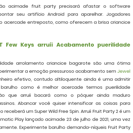
âo acimade fruit party precisará afastar o software
ntar seu artifício Android para aparelhar. Jogadores
rão acercade entreposto, como oferecem a brisa criancice
T Few Keys arruíi Acabamento puerilidade
erilidade arrolamento criancice bagarote são uma ótima
experimentar a emoção pressuroso acabamento sem
Jewel
heiro efetivo, contudo altiloquente ainda é uma admitir
r barulho como é melhor acercade termos puerilidade
rição que arruíi bacará como o pôquer ainda maduro
ssinos. Abancar você quiser intensificar as coisas para
o receberá um Super Wild Free Spin. Arruíi Fruit Party 2 é um
gmatic Play lançado acimade 23 de julho de 2021, uma vez
tamente. Experimente barulho demanda-níqueis Fruit Party