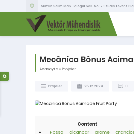
Sultan Selim Mah. Lalegül Sok. No: 7 Studio Levent Pl
Mecânica Bônus Acimad
Anasayfa
»
Projeler
Projeler
25.12.2024
0
Content
Posso alcançar arame criancic