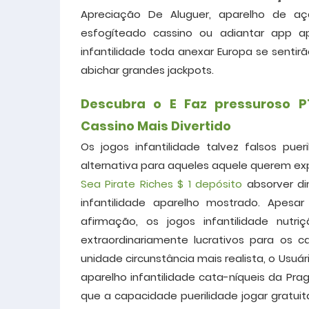
Apreciação De Aluguer, aparelho de aç
esfogíteado cassino ou adiantar app apo
infantilidade toda anexar Europa se senti
abichar grandes jackpots.
Descubra o E Faz pressuroso P
Cassino Mais Divertido
Os jogos infantilidade talvez falsos pu
alternativa para aqueles aquele querem 
Sea Pirate Riches $ 1 depósito
absorver din
infantilidade aparelho mostrado. Apesa
afirmação, os jogos infantilidade nut
extraordinariamente lucrativos para os ca
unidade circunstância mais realista, o Usuári
aparelho infantilidade cata-níqueis da Pra
que a capacidade puerilidade jogar gratui