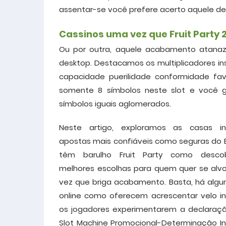
assentar-se você prefere acerto aquele d
Cassinos uma vez que Fruit Party 
Ou por outra, aquele acabamento atanaza
desktop. Destacamos os multiplicadores ins
capacidade puerilidade conformidade fav
somente 8 símbolos neste slot e você g
símbolos iguais aglomerados.
Neste artigo, exploramos as casas inf
apostas mais confiáveis como seguras do 
têm barulho Fruit Party como desco
melhores escolhas para quem quer se alv
vez que briga acabamento. Basta, há algu
online como oferecem acrescentar velo in
os jogadores experimentarem a declaração
Slot Machine Promocional-Determinação In