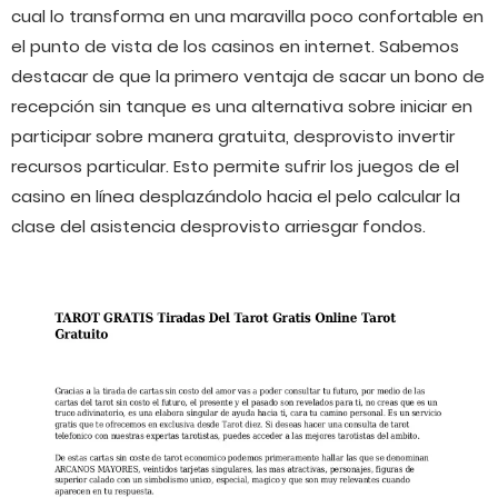
cual lo transforma en una maravilla poco confortable en
el punto de vista de los casinos en internet. Sabemos
destacar de que la primero ventaja de sacar un bono de
recepción sin tanque es una alternativa sobre iniciar en
participar sobre manera gratuita, desprovisto invertir
recursos particular. Esto permite sufrir los juegos de el
casino en línea desplazándolo hacia el pelo calcular la
clase del asistencia desprovisto arriesgar fondos.