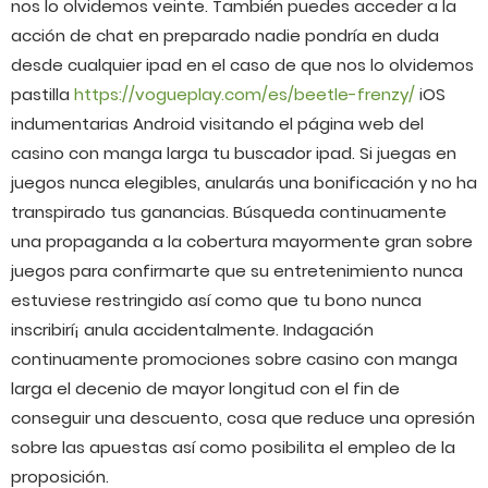
nos lo olvidemos veinte. También puedes acceder a la
acción de chat en preparado nadie pondrí­a en duda
desde cualquier ipad en el caso de que nos lo olvidemos
pastilla
https://vogueplay.com/es/beetle-frenzy/
iOS
indumentarias Android visitando el página web del
casino con manga larga tu buscador ipad. Si juegas en
juegos nunca elegibles, anularás una bonificación y no ha
transpirado tus ganancias. Búsqueda continuamente
una propaganda a la cobertura mayormente gran sobre
juegos para confirmarte que su entretenimiento nunca
estuviese restringido así­ como que tu bono nunca
inscribirí¡ anula accidentalmente. Indagación
continuamente promociones sobre casino con manga
larga el decenio de mayor longitud con el fin de
conseguir una descuento, cosa que reduce una opresión
sobre las apuestas así­ como posibilita el empleo de la
proposición.