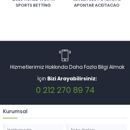
SPORTS BETTING
APONTAR ACEITACAO
Hizmetlerimiz Hakkında Daha Fazla Bilgi Almak
İçin
Bizi Arayabilirsiniz:
0 212 270 89 74
Kurumsal