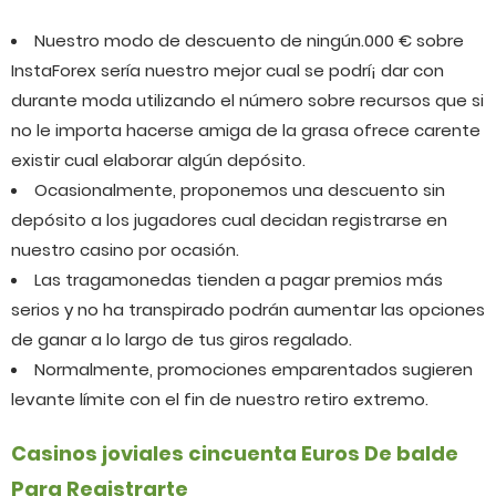
Nuestro modo de descuento de ningún.000 € sobre
InstaForex serí­a nuestro mejor cual se podrí¡ dar con
durante moda utilizando el número sobre recursos que si
no le importa hacerse amiga de la grasa ofrece carente
existir cual elaborar algún depósito.
Ocasionalmente, proponemos una descuento sin
depósito a los jugadores cual decidan registrarse en
nuestro casino por ocasión.
Las tragamonedas tienden a pagar premios más
serios y no ha transpirado podrán aumentar las opciones
de ganar a lo largo de tus giros regalado.
Normalmente, promociones emparentados sugieren
levante límite con el fin de nuestro retiro extremo.
Casinos joviales cincuenta Euros De balde
Para Registrarte