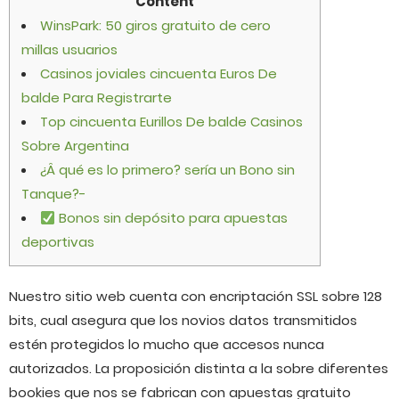
Content
WinsPark: 50 giros gratuito de cero
millas usuarios
Casinos joviales cincuenta Euros De
balde Para Registrarte
Top cincuenta Eurillos De balde Casinos
Sobre Argentina
¿Â qué es lo primero? serí­a un Bono sin
Tanque?-
Bonos sin depósito para apuestas
deportivas
Nuestro sitio web cuenta con encriptación SSL sobre 128
bits, cual asegura que los novios datos transmitidos
estén protegidos lo mucho que accesos nunca
autorizados. La proposición distinta a la sobre diferentes
bookies que nos se fabrican con apuestas gratuito