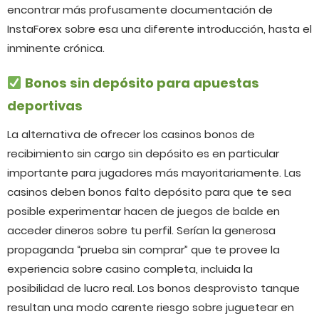
encontrar más profusamente documentación de
InstaForex sobre esa una diferente introducción, hasta el
inminente crónica.
Bonos sin depósito para apuestas
deportivas
La alternativa de ofrecer los casinos bonos de
recibimiento sin cargo sin depósito es en particular
importante para jugadores más mayoritariamente. Las
casinos deben bonos falto depósito para que te sea
posible experimentar hacen de juegos de balde en
acceder dineros sobre tu perfil. Serían la generosa
propaganda “prueba sin comprar” que te provee la
experiencia sobre casino completa, incluida la
posibilidad de lucro real. Los bonos desprovisto tanque
resultan una modo carente riesgo sobre juguetear en