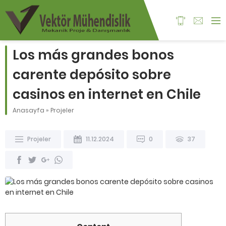
Los más grandes bonos
carente depósito sobre
casinos en internet en Chile
Anasayfa
»
Projeler
Projeler
11.12.2024
0
37