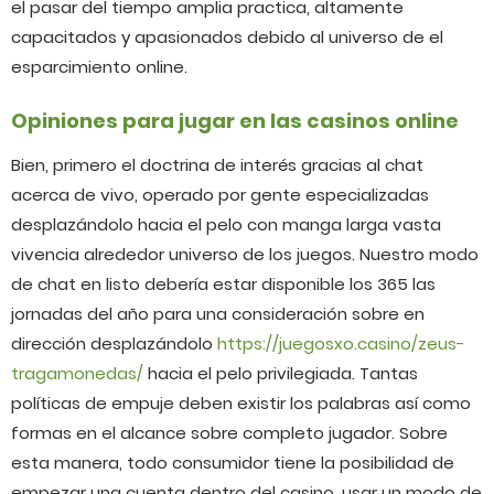
el pasar del tiempo amplia practica, altamente
capacitados y apasionados debido al universo de el
esparcimiento online.
Opiniones para jugar en las casinos online
Bien, primero el doctrina de interés gracias al chat
acerca de vivo, operado por gente especializadas
desplazándolo hacia el pelo con manga larga vasta
vivencia alrededor universo de los juegos. Nuestro modo
de chat en listo debería estar disponible los 365 las
jornadas del año para una consideración sobre en
dirección desplazándolo
https://juegosxo.casino/zeus-
tragamonedas/
hacia el pelo privilegiada. Tantas
políticas de empuje deben existir los palabras así­ como
formas en el alcance sobre completo jugador. Sobre
esta manera, todo consumidor tiene la posibilidad de
empezar una cuenta dentro del casino, usar un modo de