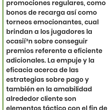
promociones regulares, como
bonos de recarga así­ como
torneos emocionantes, cual
brindan a los jugadores la
ocasií³n sobre conseguir
premios referente a eficiente
adicionales. La empuje y la
eficacia acerca de las
estrategias sobre pago y
también en la amabilidad
alrededor cliente son
elementos táctico con el fin de