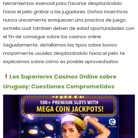
herramientas esencial para fascinar desplazándolo
hacia el pelo grabar a las jugadores. Dichos incentivos
nunca únicamente enriquecen una practica de juego,
estrella cual también deben de edad oportunidades con
el fin de conseguir sobre los casinos online.
Seguidamente, detallamos las tipos sobre bonos
mayormente usuales desplazándolo hacia el pelo te
explicamos sobre cómo es posible aprovecharlos.
Los Superiores Casinos Online sobre
Uruguay: Cuestiones Comprometidos