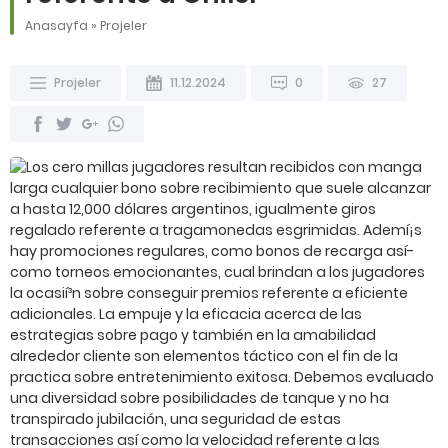
Anasayfa
»
Projeler
Projeler
11.12.2024
0
27