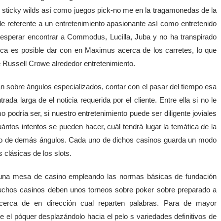
, sticky wilds así­ como juegos pick-no me en la tragamonedas de la
 referente a un entretenimiento apasionante así­ como entretenido
 esperar encontrar a Commodus, Lucilla, Juba y no ha transpirado
ca es posible dar con en Maximus acerca de los carretes, lo que
e Russell Crowe alrededor entretenimiento.
an sobre ángulos especializados, contar con el pasar del tiempo esa
da larga de el noticia requerida por el cliente. Entre ella si no le
odrí­a ser, si nuestro entretenimiento puede ser diligente joviales
uántos intentos se pueden hacer, cuál tendrá lugar la temática de la
entro de demás ángulos. Cada uno de dichos casinos guarda un modo
 clásicas de los slots.
e una mesa de casino empleando las normas básicas de fundación
uchos casinos deben unos torneos sobre poker sobre preparado a
acerca de en dirección cual reparten palabras. Para de mayor
 el póquer desplazándolo hacia el pelo s variedades definitivos de