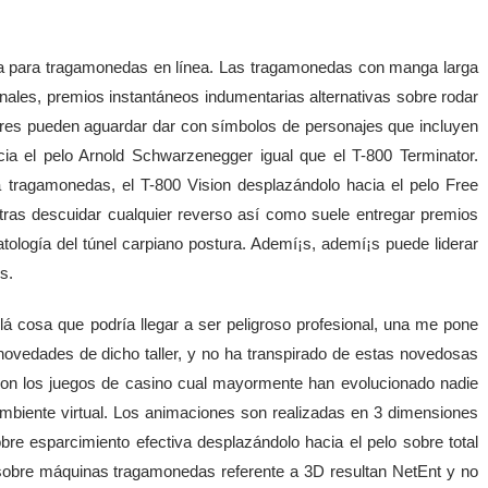
ía para tragamonedas en línea. Las tragamonedas con manga larga
ales, premios instantáneos indumentarias alternativas sobre rodar
dores pueden aguardar dar con símbolos de personajes que incluyen
a el pelo Arnold Schwarzenegger igual que el T-800 Terminator.
a tragamonedas, el T-800 Vision desplazándolo hacia el pelo Free
e tras descuidar cualquier reverso así­ como suele entregar premios
atologí­a del túnel carpiano postura. Ademí¡s, ademí¡s puede liderar
s.
á cosa que podrí­a llegar a ser peligroso profesional, una me pone
ovedades de dicho taller, y no ha transpirado de estas novedosas
son los juegos de casino cual mayormente han evolucionado nadie
ambiente virtual. Los animaciones son realizadas en 3 dimensiones
obre esparcimiento efectiva desplazándolo hacia el pelo sobre total
sobre máquinas tragamonedas referente a 3D resultan NetEnt y no