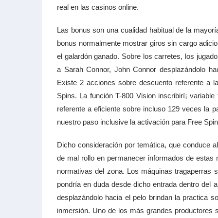
real en las casinos online.
Las bonus son una cualidad habitual de la mayor
bonus normalmente mostrar giros sin cargo adicion
el galardón ganado. Sobre los carretes, los juga
a Sarah Connor, John Connor desplazándolo haci
Existe 2 acciones sobre descuento referente a l
Spins. La función T-800 Vision inscribirí¡ variabl
referente a eficiente sobre incluso 129 veces la p
nuestro paso inclusive la activación para Free Spin
Dicho consideración por temática, que conduce all
de mal rollo en permanecer informados de estas n
normativas del zona. Los máquinas tragaperras 
pondrí­a en duda desde dicho entrada dentro del 
desplazándolo hacia el pelo brindan la practica s
inmersión. Uno de los más grandes productores 