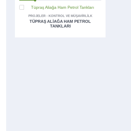
K
PROJELER
-
KONTROL VE MÜŞAVIRLILK
TÜPRAŞ ALIAĞA HAM PETROL
MEDİ
TANKLARI