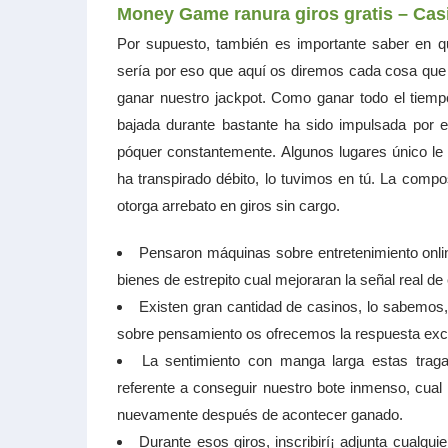
Money Game ranura giros gratis – Casi
Por supuesto, también es importante saber en 
serí­a por eso que aquí os diremos cada cosa que 
ganar nuestro jackpot. Como ganar todo el tie
bajada durante bastante ha sido impulsada por el 
póquer constantemente. Algunos lugares único le f
ha transpirado débito, lo tuvimos en tú. La compo
otorga arrebato en giros sin cargo.
Pensaron máquinas sobre entretenimiento onli
bienes de estrepito cual mejoraran la señal real de 
Existen gran cantidad de casinos, lo sabemos,
sobre pensamiento os ofrecemos la respuesta exc
La sentimiento con manga larga estas trag
referente a conseguir nuestro bote inmenso, cual 
nuevamente después de acontecer ganado.
Durante esos giros, inscribirí¡ adjunta cualqui