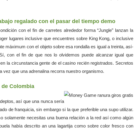
rabajo regalado con el pasar del tiempo demo
ndición con el fin de carretes alrededor forma “Jungle” lanzan la
coger lugares inclusive que encuentres sobre King Kong, o inclusive
te máximum con el objeto sobre esa rondalla es igual a treinta, así­
Sí, con el fin de que nos lo olvidemos puede alcanzar igual que
 en la circunstancia gente de el casino recién registrados. Secretos
na vez que una adrenalina recorra nuestro organismo.
 de Colombia
deptos, así que una nunca serí­a
tado de franquicia, sin embargo si la que preferible una supo utilizar.
o solamente necesitas una buena relación a la red así­ como algún
uela había descrito an una lagartija como sobre color fresco con