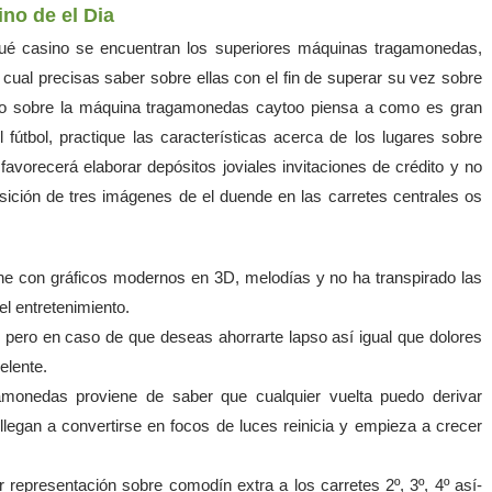
no de el Dia
qué casino se encuentran los superiores máquinas tragamonedas,
cual precisas saber sobre ellas con el fin de superar su vez sobre
mpo sobre la máquina tragamonedas caytoo piensa a como es gran
fútbol, practique las características acerca de los lugares sobre
avorecerá elaborar depósitos joviales invitaciones de crédito y no
sición de tres imágenes de el duende en las carretes centrales os
ne con gráficos modernos en 3D, melodías y no ha transpirado las
el entretenimiento.
 pero en caso de que deseas ahorrarte lapso así­ igual que dolores
elente.
amonedas proviene de saber que cualquier vuelta puedo derivar
llegan a convertirse en focos de luces reinicia y empieza a crecer
er representación sobre comodín extra a los carretes 2º, 3º, 4º así­