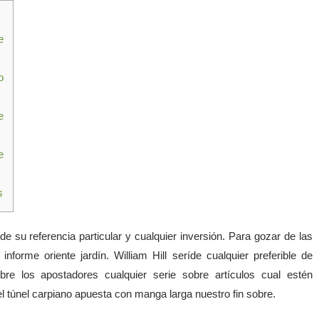
e
PROJELER
-
KONTROL VE MÜŞAVIRLIL
MOBILYA KENT AVM KAYSERI
o
e
e
s
e su referencia particular y cualquier inversión. Para gozar de las
nforme oriente jardí­n.
William Hill serí­de cualquier preferible de
bre los apostadores cualquier serie sobre artículos cual estén
el túnel carpiano apuesta con manga larga nuestro fin sobre.