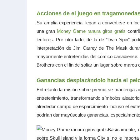
Acciones de el juego en tragamonedas 
Su amplia experiencia llegan a convertirse en fo
una gran
Money Game ranura giros gratis
contri
lectores. Por otro lado, de la de “Twin Spin” po
interpretación de Jim Carrey de The Mask duran
mayormente entretenidas del cómico canadiense.
Brothers con el fin de soltar un lugar sobre marca 
Ganancias desplazándolo hacia el pel
Entretanto la misión sobre premio se mantenga ac
entretenimiento, transformando símbolos aleatorio
alrededor campo de esparcimiento incluso el extre
podrían dar mayúsculos ganancias, especialmente 
Básicamente, e
sobre Skull Island y la forma City si no le impor