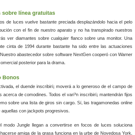
sobre línea gratuitas
cos de luces vuelve bastante preciada desplazándolo hacia el pelo
bución con el fin de nuestro aparato y no ha transpirado nuestros
drás ver diamantes sobre cualquier flanco sobre una monitor. Una
te cinta de 1994 durante bastante ha sido entre las actuaciones
 Nuestro abastecedor sobre software NextGen cooperó con Warner
comercial posterior para la drama.
o Bonos
tivada, el duende inscribirí¡ moverá a lo generoso de el campo de
s acerca de comodines. Todos el varí³n inscribirí¡ mantendrán fijos
mo sobre una lista de giros sin cargo. Sí, las tragamonedas online
aquellas con jackpots progresivos.
l modo Jungle llegan a convertirse en focos de luces soluciona
ta hacerse amiga de la grasa funciona en la urbe de Novedosa York.