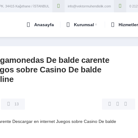
2 PK. 34415 Kağıthane / İSTANBUL
info@vektormuhendislik.com
0 212
Anasayfa
Kurumsal
Hizmetler
Tragamonedas De balde carente
egos sobre Casino De balde
line
13