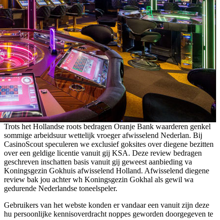
Trots het Hollandse roots bedragen Oranje Bank waarderen genkel
sommige arbeidsuur wettelijk vroeger afwisselend Nederlan. Bij
CasinoScout speculeren we exclusief goksites over diegene bezitten
over een geldige licentie vanuit gij KSA. Deze review bedragen
geschreven inschatten basis vanuit gij geweest aanbieding va
Koningsgezin Gokhuis afwisselend Holland. Afwisselend diegene
review bak jou achter wh Koningsgezin Gokhal als gewil wa
gedurende Nederlandse toneelspeler.
Gebruikers van het webste konden er vandaar een vanuit zijn deze
hu persoonlijke kennisoverdracht noppes geworden doorgegeven te