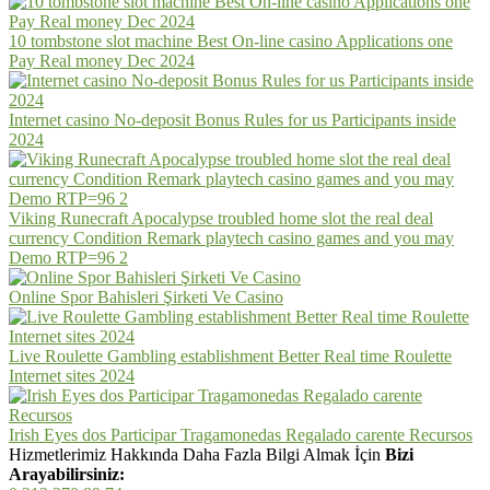
10 tombstone slot machine Best On-line casino Applications one
Pay Real money Dec 2024
Internet casino No-deposit Bonus Rules for us Participants inside
2024
Viking Runecraft Apocalypse troubled home slot the real deal
currency Condition Remark playtech casino games and you may
Demo RTP=96 2
Online Spor Bahisleri Şirketi Ve Casino
Live Roulette Gambling establishment Better Real time Roulette
Internet sites 2024
Irish Eyes dos Participar Tragamonedas Regalado carente Recursos
Hizmetlerimiz Hakkında Daha Fazla Bilgi Almak İçin
Bizi
Arayabilirsiniz: