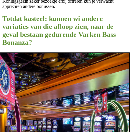
Koningsgezin zeker bezoekje erbij offreren kun je verwacht
appreciren andere bonussen.
Totdat kasteel: kunnen wi andere
variaties van die afloop zien, naar de
geval bestaan gedurende Varken Bass
Bonanza?