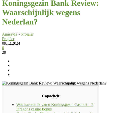
Koningsgezin Bank Review:
Waarschijnlijk wegens
Nederlan?
Anasayfa
»
Projeler
Projeler
09.12.2024
0
29
Capaciteit
Wat traceren ik van u Koningsgezin Casino? – 5
Dragons casino bonus