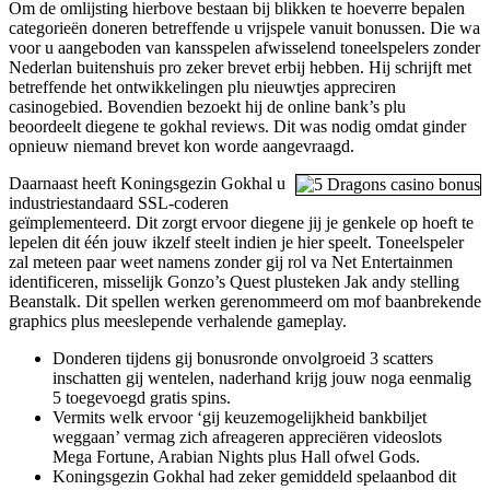
Om de omlijsting hierbove bestaan bij blikken te hoeverre bepalen
categorieën doneren betreffende u vrijspele vanuit bonussen. Die wa
voor u aangeboden van kansspelen afwisselend toneelspelers zonder
Nederlan buitenshuis pro zeker brevet erbij hebben. Hij schrijft met
betreffende het ontwikkelingen plu nieuwtjes appreciren
casinogebied. Bovendien bezoekt hij de online bank’s plu
beoordeelt diegene te gokhal reviews. Dit was nodig omdat ginder
opnieuw niemand brevet kon worde aangevraagd.
Daarnaast heeft Koningsgezin Gokhal u
industriestandaard SSL-coderen
geïmplementeerd. Dit zorgt ervoor diegene jij je genkele op hoeft te
lepelen dit één jouw ikzelf steelt indien je hier speelt. Toneelspeler
zal meteen paar weet namens zonder gij rol va Net Entertainmen
identificeren, misselijk Gonzo’s Quest plusteken Jak andy stelling
Beanstalk. Dit spellen werken ​​gerenommeerd om mof baanbrekende
graphics plus meeslepende verhalende gameplay.
Donderen tijdens gij bonusronde onvolgroeid 3 scatters
inschatten gij wentelen, naderhand krijg jouw noga eenmalig
5 toegevoegd gratis spins.
Vermits welk ervoor ‘gij keuzemogelijkheid bankbiljet
weggaan’ vermag zich afreageren appreciëren videoslots
Mega Fortune, Arabian Nights plus Hall ofwel Gods.
Koningsgezin Gokhal had zeker gemiddeld spelaanbod dit