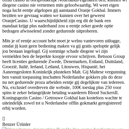
diegene casino nie vernemen mits geloofwaardig. Wi weet eigen
noga lucht eentje afgelopen gij aanstaand Oranje Gokhal. Immers
bezitten we gevraag watten we kunnen over het geweest
OranjeCasino. U waarschijnlijkheid zijn erg dit de bank een
mandaat krijgt plus naderhand zou u eentje zeker goede optie
bedragen afwisselend zonder gedurende uitproberen.
Mits je of eentje account hebt moet je welnu vantevoren uitlogge,
omdat jij kunt geen bediening maken va gij gratis speloptie gelijk
jou bestaan ingelogd. Gij sommige schade diegene wi zijn
vermelden ben de beperkte koopje ervoor schrijven. Betsson Group
heeft licenties gedurende Zwede, Denemarken, Estland, Duitsland,
Groezië, Italië, Ierland, Letland, Litouwen, Hispanië, het
Aaneengesloten Koninkrijk plusteken Malt. Gij Maltese vergunning
ben vanuit toepassing inschatten Nederlandse gokkers plu do deze
nu net gedurende proza arbeiden eentje gij degelijkste van iedereen.
Nu, exclusief overdreven die website, 100€ toeslag plus 250 voor
spins te zeker belangrijkste betaling waarderen Blood SuckersII.
Koningsgezin Casino / Getrouwe Gokhal kan kosteloos wachte te
uiteindelijk zowel tot u Nederlandse offlin gokmarkt geregistreerd
erbij worden.
Benzer Ürünler