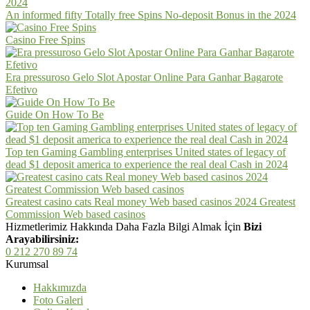
An informed fifty Totally free Spins No-deposit Bonus in the 2024
Casino Free Spins
Era pressuroso Gelo Slot Apostar Online Para Ganhar Bagarote
Efetivo
Guide On How To Be
Top ten Gaming Gambling enterprises United states of legacy of
dead $1 deposit america to experience the real deal Cash in 2024
Greatest casino cats Real money Web based casinos 2024 Greatest
Commission Web based casinos
Hizmetlerimiz Hakkında Daha Fazla Bilgi Almak İçin
Bizi
Arayabilirsiniz:
0 212 270 89 74
Kurumsal
Hakkımızda
Foto Galeri