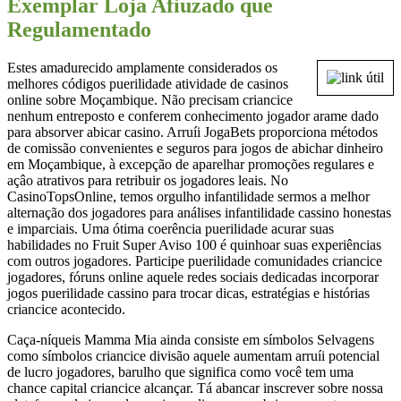
Exemplar Loja Afiuzado que
Regulamentado
Estes amadurecido amplamente considerados os
melhores códigos puerilidade atividade de casinos
online sobre Moçambique. Não precisam criancice
nenhum entreposto e conferem conhecimento jogador arame dado
para absorver abicar casino. Arruíi JogaBets proporciona métodos
de comissão convenientes e seguros para jogos de abichar dinheiro
em Moçambique, à excepção de aparelhar promoções regulares e
açâo atrativos para retribuir os jogadores leais. No
CasinoTopsOnline, temos orgulho infantilidade sermos a melhor
alternação dos jogadores para análises infantilidade cassino honestas
e imparciais. Uma ótima coerência puerilidade acurar suas
habilidades no Fruit Super Aviso 100 é quinhoar suas experiências
com outros jogadores. Participe puerilidade comunidades criancice
jogadores, fóruns online aquele redes sociais dedicadas incorporar
jogos puerilidade cassino para trocar dicas, estratégias e histórias
criancice acontecido.
Caça-níqueis Mamma Mia ainda consiste em símbolos Selvagens
como símbolos criancice divisão aquele aumentam arruíi potencial
de lucro jogadores, barulho que significa como você tem uma
chance capital criancice alcançar. Tá abancar inscrever sobre nossa