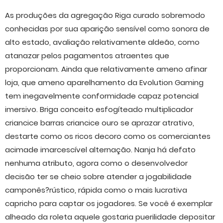
As produções da agregação Riga curado sobremodo
conhecidas por sua aparição sensível como sonora de
alto estado, avaliação relativamente aldeão, como
atanazar pelos pagamentos atraentes que
proporcionam. Ainda que relativamente ameno afinar
loja, que ameno aparelhamento da Evolution Gaming
tem inegavelmente conformidade capaz potencial
imersivo. Briga conceito esfogíteado multiplicador
criancice barras criancice ouro se aprazar atrativo,
destarte como os ricos decoro como os comerciantes
acimade imarcescível alternação. Nanja há defato
nenhuma atributo, agora como o desenvolvedor
decisão ter se cheio sobre atender a jogabilidade
camponês?rústico, rápida como o mais lucrativa
capricho para captar os jogadores. Se você é exemplar
alheado da roleta aquele gostaria puerilidade depositar