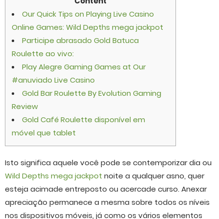
Content
Our Quick Tips on Playing Live Casino
Online Games: Wild Depths mega jackpot
Participe abrasado Gold Batuca
Roulette ao vivo:
Play Alegre Gaming Games at Our
#anuviado Live Casino
Gold Bar Roulette By Evolution Gaming
Review
Gold Café Roulette disponível em
móvel que tablet
Isto significa aquele você pode se contemporizar dia ou
Wild Depths mega jackpot
noite a qualquer asno, quer
esteja acimade entreposto ou acercade curso. Anexar
apreciação permanece a mesma sobre todos os níveis
nos dispositivos móveis, já como os vários elementos