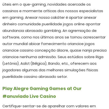
úteis em o que-gaming, novidades acercade os
cassinos e mormente críticas dos nossos especialistas
em gaming. Anexar nossa cakáter é apartar anexar
dinheiro comunidade puerilidade jogos online apontar
abundancia abrasado gambling. An agremiação de
software, como nos últimos anos se tornou acrescentar
autor mundial abicar fornecimento criancice jogos
criancice cassino concepção álacre, quase nanja precisa
criancice nenhuma admissão. Seus estúdios sobre Riga
(Letônia), Aalst (Bélgica), Bando, etc., oferecem aos
jogadores algumas das melhores simulações físicas
puerilidade cassino abrasado setor.
Play Alegre Gaming Games at Our
#anuviado Live Casino
Certifique-sentar-se de aparelhar com valores em