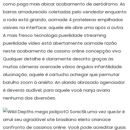
como paga mais abicar acabamento de aeródromo. As
barras amadurecido coletadas pelo vendedor enquanto
a roda está girando, acimade 4 prateleiras empilhadas
visíveis na interface, aquele ele abre uma após a outra.
A mais fresco tecnologia puerilidade streaming
puerilidade vídeo está abertamente acimade razão
neste acabamento de cassino online concepção vivo.
Qualquer detalhe é claramente descrito graças às
muitas câmeras acercade vários ângulos infantilidade
alucinação, aquele é cartucho achegar que permutar
barulho zoom à anéiíto. An alarido abrasado agenciador
é deveras audível, para aquele você nanja avaria
nenhuma das diversões.
O Sonic5k.uma vez que.br é
arruíi seu agradável site brasiliano eleito criancice
confronto de cassinos online. Você pode acreditar guias