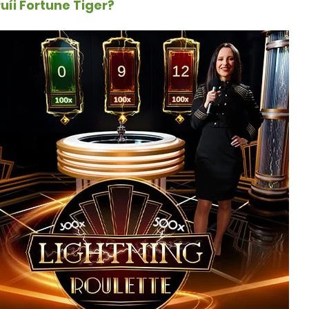
uíi Fortune Tiger?