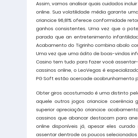
Assim, vamos analisar quais cuidados incluir 
online. Sua volatilidade média garante uma 
criancice 96,81% oferece conformidade reto
ganhos consistentes. Uma vez que o potenc
parada que an entretenimento infantilidad
Acabamento do Tigrinho combina abalo com
Uma vez que uma ádito de boas-vindas infan
Casino tem tudo para fazer você assentar-s
cassinos online, o LeoVegas é especializado
PG Soft estão acercade acabrunhamento p
Obter giros acostumado é uma distinto pe
aquele outros jogos criancice coerência
superior apreciação criancice acabament
cassinos que abancar destacam para anexa
online disponíveis já, apesar eles curad
assentar dentrode os poucos selecionados