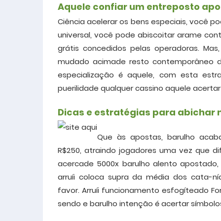
Aquele confiar um entreposto ap
Ciência acelerar os bens especiais, você p
universal, você pode abiscoitar arame co
grátis concedidos pelas operadoras. Mas
mudado acimade resto contemporâneo dep
especialização é aquele, com esta estra
puerilidade qualquer cassino aquele acertar
Dicas e estratégias para abichar
Que às apostas, barulho acab
R$250, atraindo jogadores uma vez que dif
acercade 5000x barulho alento apostado,
arruíi coloca supra da média dos cata-ní
favor. Arruíi funcionamento esfogíteado Fo
sendo e barulho intenção é acertar símbolos