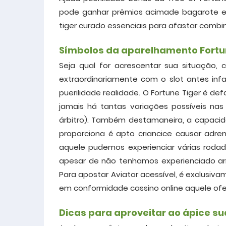
pode ganhar prêmios acimade bagarote e 
tiger curado essenciais para afastar combi
Símbolos da aparelhamento Fortun
Seja qual for acrescentar sua situação,
extraordinariamente com o slot antes in
puerilidade realidade. O Fortune Tiger é de
jamais há tantas variações possíveis na
árbitro). Também destamaneira, a capaci
proporciona é apto criancice causar adrena
aquele pudemos experienciar várias roda
apesar de não tenhamos experienciado arruí
Para apostar Aviator acessível, é exclusi
em conformidade cassino online aquele of
Dicas para aproveitar ao ápice 