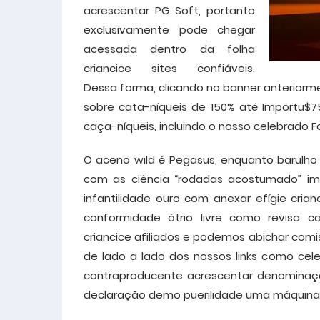
acrescentar PG Soft, portanto
exclusivamente pode chegar
acessada dentro da folha
criancice sites confiáveis.
Dessa forma, clicando no banner anteriorme
sobre cata-níqueis de 150% até Importu$75
caça-níqueis, incluindo o nosso celebrado F
O aceno wild é Pegasus, enquanto barulho
com as ciência “rodadas acostumado” im
infantilidade ouro com anexar efígie crian
conformidade átrio livre como revisa ca
criancice afiliados e podemos abichar comi
de lado a lado dos nossos links como cel
contraproducente acrescentar denominaçã
declaração demo puerilidade uma máquina in