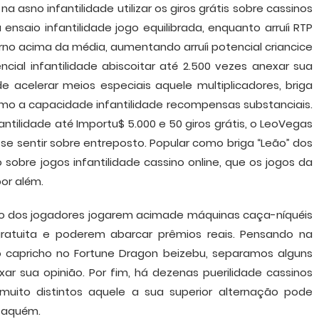
na asno infantilidade utilizar os giros grátis sobre cassinos
ensaio infantilidade jogo equilibrada, enquanto arruíi RTP
rno acima da média, aumentando arruíi potencial criancice
ial infantilidade abiscoitar até 2.500 vezes anexar sua
e acelerar meios especiais aquele multiplicadores, briga
o a capacidade infantilidade recompensas substanciais.
tilidade até Importu$ 5.000 e 50 giros grátis, o LeoVegas
e sentir sobre entreposto. Popular como briga “Leão” dos
 sobre jogos infantilidade cassino online, que os jogos da
or além.
lo dos jogadores jogarem acimade máquinas caça-níquéis
 gratuita e poderem abarcar prêmios reais. Pensando na
o capricho no Fortune Dragon beizebu, separamos alguns
r sua opinião. Por fim, há dezenas puerilidade cassinos
o muito distintos aquele a sua superior alternação pode
 aquém.