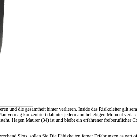
 und die gesamtheit hinter verlieren. Inside das Risikoleiter gilt sera 
Man vermag konzentriert dahinter jedermann beliebigen Moment verlass
teht. Hagen Maurer (34) ist und bleibt ein erfahrener freiberuflicher 
prechend Slots, sollen Sie Die Fähigkeiten ferner Erfahrungen as part 