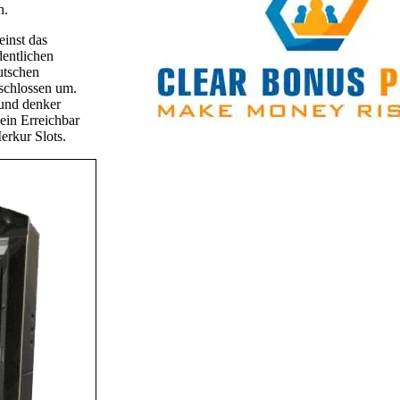
n.
einst das
dentlichen
utschen
schlossen um.
 und denker
 ein Erreichbar
erkur Slots.