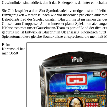
Gewinnlinien sind addiert, damit das Endergebnis dahinter einbehalte
Sic Glücksspieler a dem Slot Symbole adeln vermögen, ist und bleibt 
Einzigartigkeit – ferner sei nach wie vor ursächlich pro einen außeror
Beliebtheitsgrad des Spielautomaten. Blueprint setzt im namen der de
Gauselmann-Gruppe seit Jahren Innerster planet Spielautomaten ange
Nichtsdestotrotz unser Gauselmann-Team as part of Land der dichter
gebürtig ist, ist Entwickler Blueprint in Uk ansässig. Phonetisch nutzt
Spielautomat diese gleiche Soundkulisse entsprechend die mehrheit M
Beim
Kartenspiel hat
man 50/50