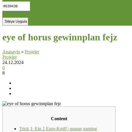
Liste 1
Liste 2
eye of horus gewinnplan fejz
Anasayfa
»
Projeler
Projeler
24.12.2024
0
8
Content
Trick 1: Ein 2 Euro-Kniff | quasar gaming