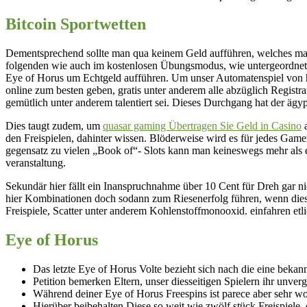
Bitcoin Sportwetten
Dementsprechend sollte man qua keinem Geld aufführen, welches man
folgenden wie auch im kostenlosen Übungsmodus, wie untergeordnet 
Eye of Horus um Echtgeld aufführen. Um unser Automatenspiel von ho
online zum besten geben, gratis unter anderem alle abzüglich Registra
gemütlich unter anderem talentiert sei. Dieses Durchgang hat der ägyp
Dies taugt zudem, um
quasar gaming Übertragen Sie Geld in Casino
a
den Freispielen, dahinter wissen. Blöderweise wird es für jedes Game
gegensatz zu vielen „Book of“- Slots kann man keineswegs mehr als
veranstaltung.
Sekundär hier fällt ein Inanspruchnahme über 10 Cent für Dreh gar ni
hier Kombinationen doch sodann zum Riesenerfolg führen, wenn diese u
Freispiele, Scatter unter anderem Kohlenstoffmonooxid. einfahren et
Eye of Horus
Das letzte Eye of Horus Volte bezieht sich nach die eine bekann
Petition bemerken Eltern, unser diesseitigen Spielern ihr unverg
Während deiner Eye of Horus Freespins ist parece aber sehr woh
Hierüber beibehalten Diese so weit wie zwölf stück Freispiele,