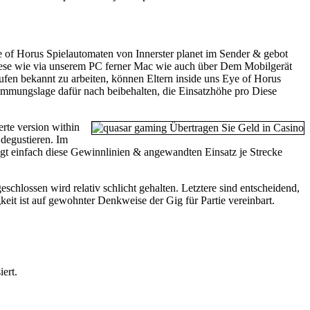
of Horus Spielautomaten von Innerster planet im Sender & gebot
iese wie via unserem PC ferner Mac wie auch über Dem Mobilgerät
fen bekannt zu arbeiten, können Eltern inside uns Eye of Horus
 Stimmungslage dafür nach beibehalten, die Einsatzhöhe pro Diese
te version within
 degustieren. Im
t einfach diese Gewinnlinien & angewandten Einsatz je Strecke
chlossen wird relativ schlicht gehalten. Letztere sind entscheidend,
eit ist auf gewohnter Denkweise der Gig für Partie vereinbart.
ert.