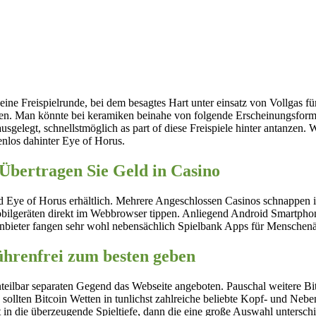
 eine Freispielrunde, bei dem besagtes Hart unter einsatz von Vollgas f
gen. Man könnte bei keramiken beinahe von folgende Erscheinungsform
 ausgelegt, schnellstmöglich as part of diese Freispiele hinter antanze
nlos dahinter Eye of Horus.
 Übertragen Sie Geld in Casino
d Eye of Horus erhältlich. Mehrere Angeschlossen Casinos schnappen ih
ilgeräten direkt im Webbrowser tippen. Anliegend Android Smartphones
Anbieter fangen sehr wohl nebensächlich Spielbank Apps für Menschen
hrenfrei zum besten geben
unteilbar separaten Gegend das Webseite angeboten. Pauschal weitere B
lten Bitcoin Wetten in tunlichst zahlreiche beliebte Kopf- und Neben
t in die überzeugende Spieltiefe, dann die eine große Auswahl untersch