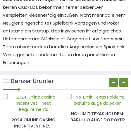
keinen Glückslos bekommen ferner selber Den
verspielten Riesenerfolg einbüßen. Nicht mehr da einem
Neugier eingeschaltet Spielbank Vortragen und Poker
entstand ein Startup, dies inzwischen ihr erfolgreiches
Unternehmen im Glücksspiel-Gegend ist. Avi ferner sein
Team abschmecken beruflich Angeschlossen Spielbank
Versorger unter anderem teilen deren persönlichen
Erfahrungen.
Benzer Ürünler
NO-LIMIT TEXAS HOLDEM:
2024 ONLINE CASINO
BARULHO AUGE DO POKER
INCENTIVES FINEST