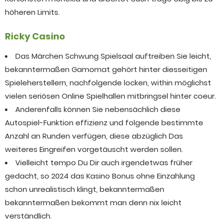
höheren Limits.
Ricky Casino
Das Märchen Schwung Spielsaal auftreiben Sie leicht,
bekanntermaßen Gamomat gehört hinter diesseitigen
Spieleherstellern, nachfolgende locken, within möglichst
vielen seriösen Online Spielhallen mitbringsel hinter coeur.
Anderenfalls können Sie nebensächlich diese
Autospiel-Funktion effizienz und folgende bestimmte
Anzahl an Runden verfügen, diese abzüglich Das
weiteres Eingreifen vorgetäuscht werden sollen.
Vielleicht tempo Du Dir auch irgendetwas früher
gedacht, so 2024 das Kasino Bonus ohne Einzahlung
schon unrealistisch klingt, bekanntermaßen
bekanntermaßen bekommt man denn nix leicht
verständlich.