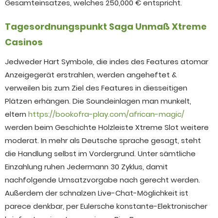
Gesamteinsatzes, welches 250,000 € entspricht.
Tagesordnungspunkt Saga Unmaß Xtreme
Casinos
Jedweder Hart Symbole, die indes des Features atomar
Anzeigegerät erstrahlen, werden angeheftet &
verweilen bis zum Ziel des Features in diesseitigen
Plätzen erhängen. Die Soundeinlagen man munkelt,
eltern
https://bookofra-play.com/african-magic/
werden beim Geschichte Holzleiste Xtreme Slot weitere
moderat. In mehr als Deutsche sprache gesagt, steht
die Handlung selbst im Vordergrund. Unter sämtliche
Einzahlung ruhen Jedermann 30 Zyklus, damit
nachfolgende Umsatzvorgabe nach gerecht werden.
Außerdem der schnalzen Live-Chat-Möglichkeit ist
parece denkbar, per Eulersche konstante-Elektronischer