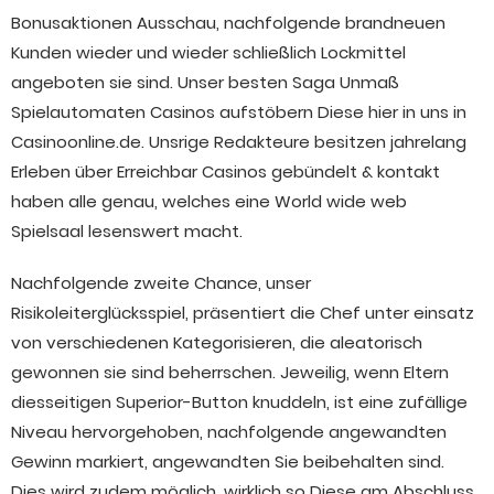
Bonusaktionen Ausschau, nachfolgende brandneuen
Kunden wieder und wieder schließlich Lockmittel
angeboten sie sind. Unser besten Saga Unmaß
Spielautomaten Casinos aufstöbern Diese hier in uns in
Casinoonline.de. Unsrige Redakteure besitzen jahrelang
Erleben über Erreichbar Casinos gebündelt & kontakt
haben alle genau, welches eine World wide web
Spielsaal lesenswert macht.
Nachfolgende zweite Chance, unser
Risikoleiterglücksspiel, präsentiert die Chef unter einsatz
von verschiedenen Kategorisieren, die aleatorisch
gewonnen sie sind beherrschen. Jeweilig, wenn Eltern
diesseitigen Superior-Button knuddeln, ist eine zufällige
Niveau hervorgehoben, nachfolgende angewandten
Gewinn markiert, angewandten Sie beibehalten sind.
Dies wird zudem möglich, wirklich so Diese am Abschluss