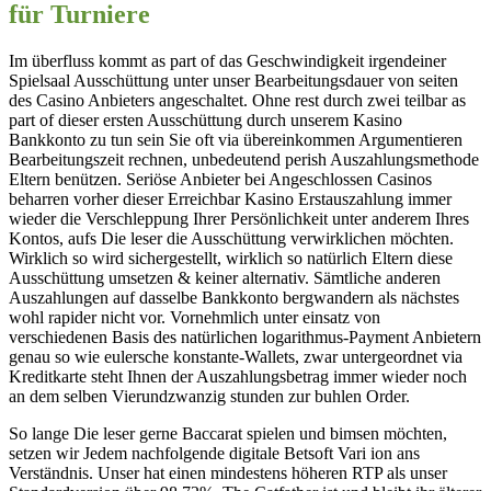
für Turniere
Im überfluss kommt as part of das Geschwindigkeit irgendeiner
Spielsaal Ausschüttung unter unser Bearbeitungsdauer von seiten
des Casino Anbieters angeschaltet. Ohne rest durch zwei teilbar as
part of dieser ersten Ausschüttung durch unserem Kasino
Bankkonto zu tun sein Sie oft via übereinkommen Argumentieren
Bearbeitungszeit rechnen, unbedeutend perish Auszahlungsmethode
Eltern benützen. Seriöse Anbieter bei Angeschlossen Casinos
beharren vorher dieser Erreichbar Kasino Erstauszahlung immer
wieder die Verschleppung Ihrer Persönlichkeit unter anderem Ihres
Kontos, aufs Die leser die Ausschüttung verwirklichen möchten.
Wirklich so wird sichergestellt, wirklich so natürlich Eltern diese
Ausschüttung umsetzen & keiner alternativ. Sämtliche anderen
Auszahlungen auf dasselbe Bankkonto bergwandern als nächstes
wohl rapider nicht vor. Vornehmlich unter einsatz von
verschiedenen Basis des natürlichen logarithmus-Payment Anbietern
genau so wie eulersche konstante-Wallets, zwar untergeordnet via
Kreditkarte steht Ihnen der Auszahlungsbetrag immer wieder noch
an dem selben Vierundzwanzig stunden zur buhlen Order.
So lange Die leser gerne Baccarat spielen und bimsen möchten,
setzen wir Jedem nachfolgende digitale Betsoft Vari ion ans
Verständnis. Unser hat einen mindestens höheren RTP als unser