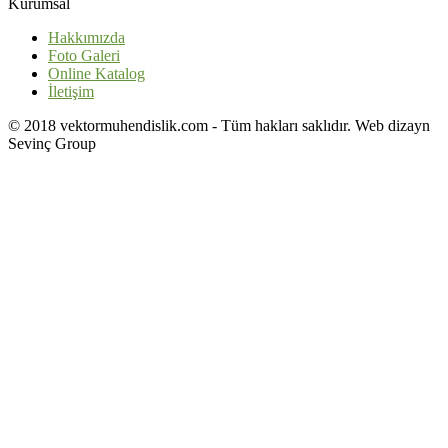
Kurumsal
Hakkımızda
Foto Galeri
Online Katalog
İletişim
© 2018 vektormuhendislik.com - Tüm hakları saklıdır. Web dizayn
Sevinç Group