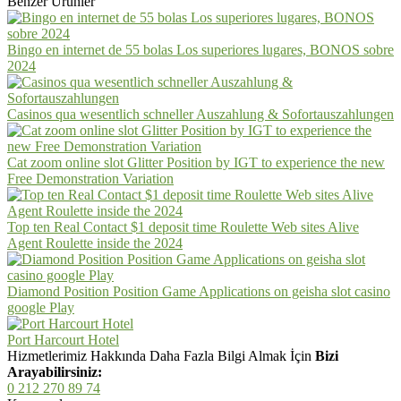
Benzer Ürünler
Bingo en internet de 55 bolas Los superiores lugares, BONOS sobre
2024
Casinos qua wesentlich schneller Auszahlung & Sofortauszahlungen
Cat zoom online slot Glitter Position by IGT to experience the new
Free Demonstration Variation
Top ten Real Contact $1 deposit time Roulette Web sites Alive
Agent Roulette inside the 2024
Diamond Position Position Game Applications on geisha slot casino
google Play
Port Harcourt Hotel
Hizmetlerimiz Hakkında Daha Fazla Bilgi Almak İçin
Bizi
Arayabilirsiniz:
0 212 270 89 74