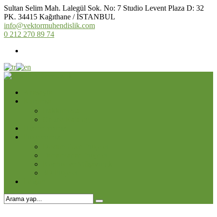
Sultan Selim Mah. Lalegül Sok. No: 7 Studio Levent Plaza D: 32
PK. 34415 Kağıthane / İSTANBUL
info@vektormuhendislik.com
0 212 270 89 74
Anasayfa
Kurumsal
Hakkımızda
Online Katalog
Hizmetlerimiz
Projelerimiz
Devam Eden Projeler
Tamamlanan Projeler
Kontrol ve Müşavirlilk
3D Projeler
İletişim