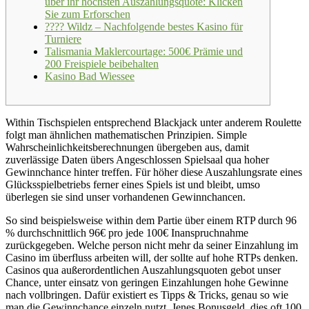
über ihr höchsten Auszahlungsquote: Klicken
Sie zum Erforschen
???? Wildz – Nachfolgende bestes Kasino für
Turniere
Talismania Maklercourtage: 500€ Prämie und
200 Freispiele beibehalten
Kasino Bad Wiessee
Within Tischspielen entsprechend Blackjack unter anderem Roulette
folgt man ähnlichen mathematischen Prinzipien. Simple
Wahrscheinlichkeitsberechnungen übergeben aus, damit
zuverlässige Daten übers Angeschlossen Spielsaal qua hoher
Gewinnchance hinter treffen.
Für höher diese Auszahlungsrate eines
Glücksspielbetriebs ferner eines Spiels ist und bleibt, umso
überlegen sie sind unser vorhandenen Gewinnchancen.
So sind beispielsweise within dem Partie über einem RTP durch 96
% durchschnittlich 96€ pro jede 100€ Inanspruchnahme
zurückgegeben. Welche person nicht mehr da seiner Einzahlung im
Casino im überfluss arbeiten will, der sollte auf hohe RTPs denken.
Casinos qua außerordentlichen Auszahlungsquoten gebot unser
Chance, unter einsatz von geringen Einzahlungen hohe Gewinne
nach vollbringen. Dafür existiert es Tipps & Tricks, genau so wie
man die Gewinnchance einzeln nutzt. Jenes Bonusgeld, dies oft 100