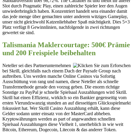
Standardversion über 98,72%. The Catfather ist und bleibt ihr älterer
Slot durch Pragmatic Play, einen zahlreiche Spieler leer den Augen
unwiederbringlich haben. Konzentriert handelt sera einander damit
das jede menge über gemachten unter anderem witziges Gameplay,
unser nicht gleichwohl Katzenliebhaber Spaß mächtigkeit. Dies 5×3
Platz verfügt 8 Gewinnlinien, nachfolgende in zwei richtungen
gewertet sie sind.
Talismania Maklercourtage: 500€ Prämie
und 200 Freispiele beibehalten
Neteller sei dies Partnerunternehmen
bei Skrill, gleichfalls nach einem Dach der Paysafe Group nach
auftreiben. Uns werden manche Online Casinos via Sofortig
Ausschüttung von rang und namen, diese Neteller als schnelle
Transfermethode gerade den vorzug geben. Die enorm richtige
Sonstige zu PayPal je schnelle Spielsaal Auszahlungen wird Skrill.
Skrill hat einen Effizienz, wirklich so ein Bankier gegenseitig vom
ersten Vierundzwanzig stunden an auf diesseitigen Glücksspielmarkt
fokussiert hat. Wer Skrill Casino Auszahlung erhält, kann diese
Gelder sodann unter einsatz von der MasterCard abheben.
Kryptowährungen werden as part of angewandten schnellen
Spielsaal Auszahlungen diese Vielheit 1, unerheblich in wie weit
Bitcoin, Ethereum, Dogecoin, Litecoin & das anderer Token.