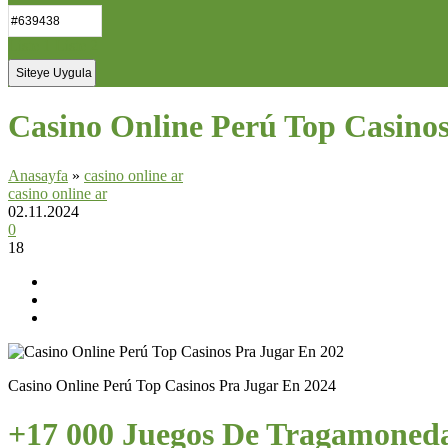
Liste 1
Liste 2
Casino Online Perú Top Casino
Anasayfa
»
casino online ar
casino online ar
02.11.2024
0
18
Casino Online Perú Top Casinos Pra Jugar En 2024
+17 000 Juegos De Tragamoneda