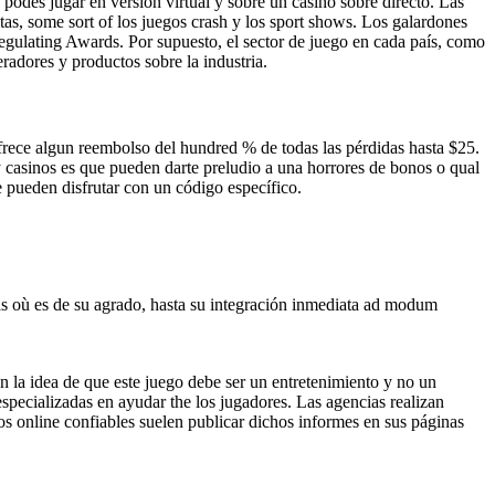
podés jugar en versión virtual y sobre un casino sobre directo. Las
itas, some sort of los juegos crash y los sport shows. Los galardones
egulating Awards. Por supuesto, el sector de juego en cada país, como
radores y productos sobre la industria.
 ofrece algun reembolso del hundred % de todas las pérdidas hasta $25.
y casinos es que pueden darte preludio a una horrores de bonos o qual
 pueden disfrutar con un código específico.
cas où es de su agrado, hasta su integración inmediata ad modum
n la idea de que este juego debe ser un entretenimiento y no un
specializadas en ayudar the los jugadores. Las agencias realizan
s online confiables suelen publicar dichos informes en sus páginas