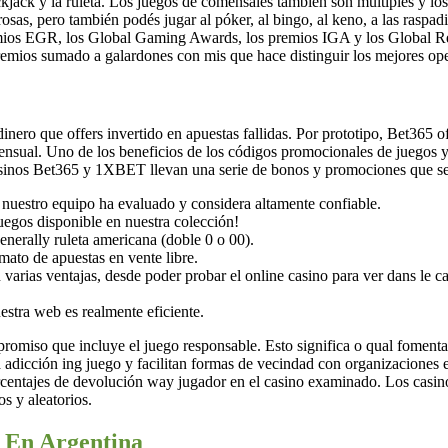
jack y la ruleta. Los juegos de comensales también son múltiples y los 
osas, pero también podés jugar al póker, al bingo, al keno, a las raspad
premios EGR, los Global Gaming Awards, los premios IGA y los Global R
remios sumado a galardones con mis que hace distinguir los mejores ope
dinero que offers invertido en apuestas fallidas. Por prototipo, Bet365
mensual. Uno de los beneficios de los códigos promocionales de juegos 
s casinos Bet365 y 1XBET llevan una serie de bonos y promociones que se
uestro equipo ha evaluado y considera altamente confiable.
uegos disponible en nuestra colección!
enerally ruleta americana (doble 0 o 00).
mato de apuestas en vente libre.
 varias ventajas, desde poder probar el online casino para ver dans le 
uestra web es realmente eficiente.
romiso que incluye el juego responsable. Esto significa o qual fomenta
adicción ing juego y facilitan formas de vecindad con organizaciones e
orcentajes de devolución way jugador en el casino examinado. Los casino
s y aleatorios.
 En Argentina