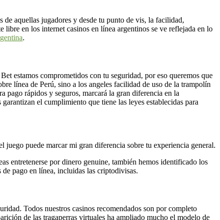
 de aquellas jugadores y desde tu punto de vis, la facilidad,
libre en los internet casinos en línea argentinos se ve reflejada en lo
rgentina
.
er Bet estamos comprometidos con tu seguridad, por eso queremos que
re línea de Perú, sino a los angeles facilidad de uso de la trampolín
ra pago rápidos y seguros, marcará la gran diferencia en la
s garantizan el cumplimiento que tiene las leyes establecidas para
l juego puede marcar mi gran diferencia sobre tu experiencia general.
as entretenerse por dinero genuine, también hemos identificado los
e pago en línea, incluidas las criptodivisas.
 seguridad. Todos nuestros casinos recomendados son por completo
aparición de las tragaperras virtuales ha ampliado mucho el modelo de