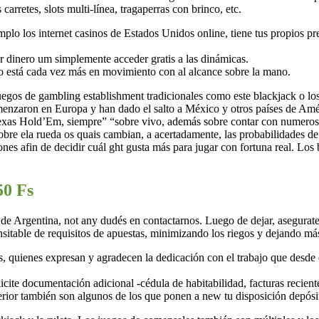
arretes, slots multi-línea, tragaperras con brinco, etc.
emplo los internet casinos de Estados Unidos online, tiene tus propios 
r dinero um simplemente acceder gratis a las dinámicas.
ego está cada vez más en movimiento con al alcance sobre la mano.
juegos de gambling establishment tradicionales como este blackjack o lo
enzaron en Europa y han dado el salto a México y otros países de Améri
Texas Hold’Em, siempre” “sobre vivo, además sobre contar con numeros
obre ela rueda os quais cambian, a acertadamente, las probabilidades de
aciones afin de decidir cuál ght gusta más para jugar con fortuna real. Lo
50 Fs
 de Argentina, not any dudés en contactarnos. Luego de dejar, asegurat
ansitable de requisitos de apuestas, minimizando los riegos y dejando m
 quienes expresan y agradecen la dedicación con el trabajo que desde e
cite documentación adicional -cédula de habitabilidad, facturas recientes
rior también son algunos de los que ponen a new tu disposición depósi