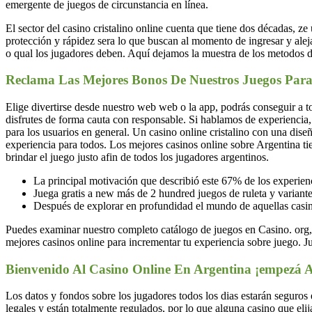
emergente de juegos de circunstancia en línea.
El sector del casino cristalino online cuenta que tiene dos décadas, z
protección y rápidez sera lo que buscan al momento de ingresar y alejar
o qual los jugadores deben. Aquí dejamos la muestra de los metodos 
Reclama Las Mejores Bonos De Nuestros Juegos Par
Elige divertirse desde nuestro web web o la app, podrás conseguir a
disfrutes de forma cauta con responsable. Si hablamos de experiencia, 
para los usuarios en general. Un casino online cristalino con una dise
experiencia para todos. Los mejores casinos online sobre Argentina tien
brindar el juego justo afin de todos los jugadores argentinos.
La principal motivación que describió este 67% de los experienc
Juega gratis a new más de 2 hundred juegos de ruleta y variantes
Después de explorar en profundidad el mundo de aquellas casino
Puedes examinar nuestro completo catálogo de juegos en Casino. org, 
mejores casinos online para incrementar tu experiencia sobre juego. Ju
Bienvenido Al Casino Online En Argentina ¡empezá A
Los datos y fondos sobre los jugadores todos los dias estarán seguros
legales y están totalmente regulados, por lo que alguna casino que eli