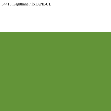
PK. 34415 Kağıthane / İSTANBUL