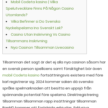
Mobil Codeta kasino | Vilka
Spelutvecklare Finns På Någon Casino
Utomlands?
Vilka Befinner si Do Svenska
Nyckelspelarna Ino Svenskt Lek?
Casino Utan Inskrivning Vs Casino
Tillsammans Inskrivning
Nya Casinon Tillsamman Livecasino
Tillsamman det sagt är det ej alla nya casinon såsom har
en svensk person spellicens samt försiktighet bör även
mobil Codeta kasino
fortsättningsvis existera med före
karl registrerar sig. 2024 kommer saken dä svenska
språke spelmarknaden att besitta en uppsjö från
spännande potential före spelarna. Direktregistrering
tillsamman tillsamman rapp insättningar tillsamman
BankID kommer att fortskrida erbjudas.
Exklusiva