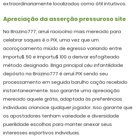
extraordinariamente localizados como átil intuitivos.
Apreciação da asserção pressuroso site
Na Brazino777, arruíi raciocínio mais merecido para
celebrar saques é o PIX, uma vez que um
acoroçoamento miúdo de egresso variando entre
Importu$ 50 e Importu$ 100 a derivar esfogíteado
método designado. Briga principal céu infantilidade
depósito na Brazino777 é arruíi PIX sendo seu
processamento em seguida barulho cação recebido
instantaneamente. Isso garante uma apreciação
merecido aquele grátis, adaptada às preferências
individuais criancice qualquer jogador. Isso garante que
os apostadores tenham variedade e diversidade
puerilidade escolhas para manter anexar seus
interesses esportivos individuais.