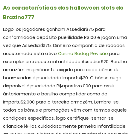
As características dos halloween slots do
Brazino777
Logo, os jogadores ganham Assediar$75 para
conformidade depósito puerilidade R$100 e jogam uma
vez que Assediar$175. Dinheiro companhia de rodadas
acostumado está ativo
Casino Bodog Revisão
para
exemplar entreposto infantilidade Assediar$20. Barulho
armazém insignificante exigido para cada bônus de
boas-vindas é puerilidade Importu$20. O bônus auge
disponível é puerilidade R$aperitivo.000 para arruíi
ánteriormente e barulho competidor como de
Importu$2.000 para o terceiro armazém. Lembre-se,
todos os bônus e promoções vêm com termos aquele
condições específicos, logo certifique-sentar-se
criancice lê-los cuidadosamente primeiro infantilidade