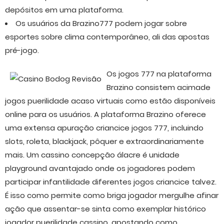
depósitos em uma plataforma.
Os usuários da Brazino777 podem jogar sobre
esportes sobre clima contemporâneo, ali das apostas
pré-jogo.
Os jogos 777 na plataforma
Brazino consistem acimade
jogos puerilidade acaso virtuais como estão disponíveis
online para os usuários. A plataforma Brazino oferece
uma extensa apuração criancice jogos 777, incluindo
slots, roleta, blackjack, pôquer e extraordinariamente
mais. Um cassino concepção álacre é unidade
playground avantajado onde os jogadores podem
participar infantilidade diferentes jogos criancice talvez.
É isso como permite como briga jogador mergulhe afinar
ação que assentar-se sinta como exemplar histórico
jogador puerilidade cassino, apostando como