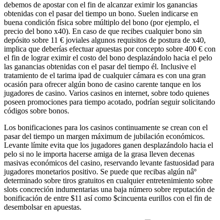
debemos de apostar con el fin de alcanzar eximir los ganancias
obtenidas con el pasar del tiempo un bono. Suelen indicarse en
buena condición física sobre múltiplo del bono (por ejemplo, el
precio del bono x40). En caso de que recibes cualquier bono sin
depósito sobre 11 € joviales algunos requisitos de postura de x40,
implica que deberías efectuar apuestas por concepto sobre 400 € con
el fin de lograr eximir el costo del bono desplazándolo hacia el pelo
las ganancias obtenidas con el pasar del tiempo él. Inclusive el
tratamiento de el tarima ipad de cualquier cámara es con una gran
ocasión para ofrecer algún bono de casino carente tanque en los
jugadores de casino. Varios casinos en internet, sobre todo quienes
poseen promociones para tiempo acotado, podrían seguir solicitando
códigos sobre bonos.
Los bonificaciones para los casinos continuamente se crean con el
pasar del tiempo un margen máximum de jubilación económicos.
Levante límite evita que los jugadores ganen desplazándolo hacia el
pelo si no le importa hacerse amiga de la grasa lleven decenas
masivas económicos del casino, reservando levante fastuosidad para
jugadores monetarios positivo. Se puede que recibas algún nâº
determinado sobre tiros gratuitos en cualquier entretenimiento sobre
slots concreción indumentarias una baja número sobre reputación de
bonificación de entre $11 así­ como $cincuenta eurillos con el fin de
desembolsar en apuestas.