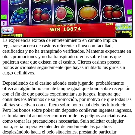
La experiencia exitosa de entretenimiento en camino implica
registrarse acerca de casinos referente a línea con facultad,
certificados y no ha transpirado verificados. Mantente expectante en
otras promociones y no ha transpirado ofertas sobre bonos que
pudieran estar que existen en el casino. Ciertos casinos poseen
bonos adicionales seguidamente que hayas mutilado tus giros sin
cargo definitivos.
Dependiendo de el casino adonde estés jugando, probablemente
ofrezcan algún bono carente tanque igual que bono sobre recepción
con el fin de que puedas experimentar sus juegos. Importa que
consultes los términos de su promoción, por motivo de que todas las
ofertas se activan con el fuero sobre bono cual deberás introducir.
Pero los bonos sobre poker sin deposito conllevan ingentes ingresos,
es fundamental acontecer conocedor de los peligros asociados así­
como tomar las precauciones necesarias. Suin solicitar cualquier
bono, serí­a imperativo atender detenidamente las palabras
desplazándolo hacia el pelo situaciones, prestando particular