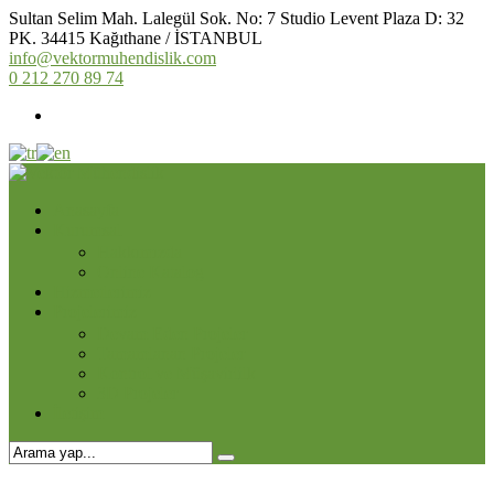
Sultan Selim Mah. Lalegül Sok. No: 7 Studio Levent Plaza D: 32
PK. 34415 Kağıthane / İSTANBUL
info@vektormuhendislik.com
0 212 270 89 74
Anasayfa
Kurumsal
Hakkımızda
Online Katalog
Hizmetlerimiz
Projelerimiz
Devam Eden Projeler
Tamamlanan Projeler
Kontrol ve Müşavirlilk
3D Projeler
İletişim