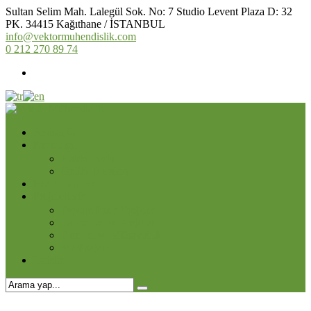
Sultan Selim Mah. Lalegül Sok. No: 7 Studio Levent Plaza D: 32
PK. 34415 Kağıthane / İSTANBUL
info@vektormuhendislik.com
0 212 270 89 74
Anasayfa
Kurumsal
Hakkımızda
Online Katalog
Hizmetlerimiz
Projelerimiz
Devam Eden Projeler
Tamamlanan Projeler
Kontrol ve Müşavirlilk
3D Projeler
İletişim