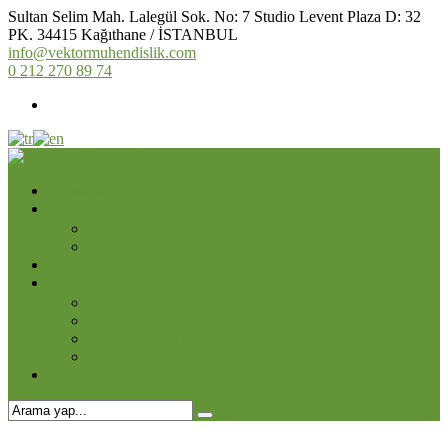
Sultan Selim Mah. Lalegül Sok. No: 7 Studio Levent Plaza D: 32
PK. 34415 Kağıthane / İSTANBUL
info@vektormuhendislik.com
0 212 270 89 74
Anasayfa
Kurumsal
Hakkımızda
Online Katalog
Hizmetlerimiz
Projelerimiz
Devam Eden Projeler
Tamamlanan Projeler
Kontrol ve Müşavirlilk
3D Projeler
İletişim