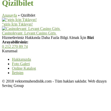
Qizilbilet
Anasayfa
»
Qizilbilet
“giriş İçin Tıklayın!
Casinolevant ️ Levant Casino Giriş ️
Hizmetlerimiz Hakkında Daha Fazla Bilgi Almak İçin
Bizi
Arayabilirsiniz:
0 212 270 89 74
Kurumsal
Hakkımızda
Foto Galeri
Online Katalog
İletişim
© 2018 vektormuhendislik.com - Tüm hakları saklıdır. Web dizayn
Sevinç Group