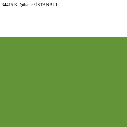
PK. 34415 Kağıthane / İSTANBUL