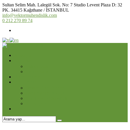
Sultan Selim Mah. Lalegül Sok. No: 7 Studio Levent Plaza D: 32
PK. 34415 Kağıthane / İSTANBUL
info@vektormuhendislik.com
0 212 270 89 74
Anasayfa
Kurumsal
Hakkımızda
Online Katalog
Hizmetlerimiz
Projelerimiz
Devam Eden Projeler
Tamamlanan Projeler
Kontrol ve Müşavirlilk
3D Projeler
İletişim