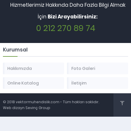
Hizmetlerimiz Hakkında Daha Fazla Bilgi Almak
İçin
Bizi Arayabilirsiniz:
0 212 270 89 74
Kurumsal
Hakkımızda
Foto Galeri
Online Katalog
İletişim
© 2018 vektormuhendislik.com - Tüm hakları saklıdır.
Web dizayn Sevinç Group