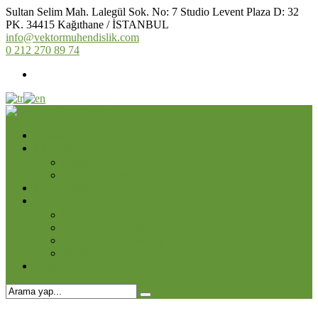
Sultan Selim Mah. Lalegül Sok. No: 7 Studio Levent Plaza D: 32
PK. 34415 Kağıthane / İSTANBUL
info@vektormuhendislik.com
0 212 270 89 74
Anasayfa
Kurumsal
Hakkımızda
Online Katalog
Hizmetlerimiz
Projelerimiz
Devam Eden Projeler
Tamamlanan Projeler
Kontrol ve Müşavirlilk
3D Projeler
İletişim