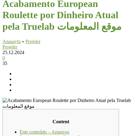
Acabamento European
Roulette por Dinheiro Atual
pela Truelab موقع المعلومات
Anasayfa
»
Projeler
Projeler
25.12.2024
0
35
Content
Este conteúdo – Arquivos