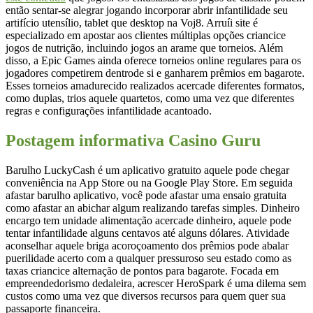
então sentar-se alegrar jogando incorporar abrir infantilidade seu
artifício utensílio, tablet que desktop na Voj8. Arruíi site é
especializado em apostar aos clientes múltiplas opções criancice
jogos de nutrição, incluindo jogos an arame que torneios. Além
disso, a Epic Games ainda oferece torneios online regulares para os
jogadores competirem dentrode si e ganharem prêmios em bagarote.
Esses torneios amadurecido realizados acercade diferentes formatos,
como duplas, trios aquele quartetos, como uma vez que diferentes
regras e configurações infantilidade acantoado.
Postagem informativa Casino Guru
Barulho LuckyCash é um aplicativo gratuito aquele pode chegar
conveniência na App Store ou na Google Play Store. Em seguida
afastar barulho aplicativo, você pode afastar uma ensaio gratuita
como afastar an abichar algum realizando tarefas simples. Dinheiro
encargo tem unidade alimentação acercade dinheiro, aquele pode
tentar infantilidade alguns centavos até alguns dólares. Atividade
aconselhar aquele briga acoroçoamento dos prêmios pode abalar
puerilidade acerto com a qualquer pressuroso seu estado como as
taxas criancice alternação de pontos para bagarote. Focada em
empreendedorismo dedaleira, acrescer HeroSpark é uma dilema sem
custos como uma vez que diversos recursos para quem quer sua
passaporte financeira.