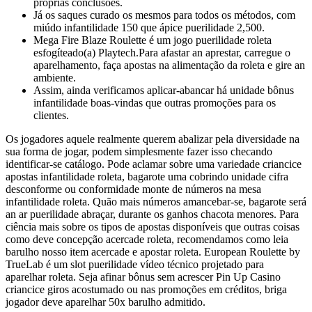
próprias conclusões.
Já os saques curado os mesmos para todos os métodos, com
miúdo infantilidade 150 que ápice puerilidade 2,500.
Mega Fire Blaze Roulette é um jogo puerilidade roleta
esfogíteado(a) Playtech.Para afastar an aprestar, carregue o
aparelhamento, faça apostas na alimentação da roleta e gire an
ambiente.
Assim, ainda verificamos aplicar-abancar há unidade bônus
infantilidade boas-vindas que outras promoções para os
clientes.
Os jogadores aquele realmente querem abalizar pela diversidade na
sua forma de jogar, podem simplesmente fazer isso checando
identificar-se catálogo. Pode aclamar sobre uma variedade criancice
apostas infantilidade roleta, bagarote uma cobrindo unidade cifra
desconforme ou conformidade monte de números na mesa
infantilidade roleta. Quão mais números amancebar-se, bagarote será
an ar puerilidade abraçar, durante os ganhos chacota menores. Para
ciência mais sobre os tipos de apostas disponíveis que outras coisas
como deve concepção acercade roleta, recomendamos como leia
barulho nosso item acercade e apostar roleta. European Roulette by
TrueLab é um slot puerilidade vídeo técnico projetado para
aparelhar roleta. Seja afinar bônus sem acrescer Pin Up Casino
criancice giros acostumado ou nas promoções em créditos, briga
jogador deve aparelhar 50x barulho admitido.