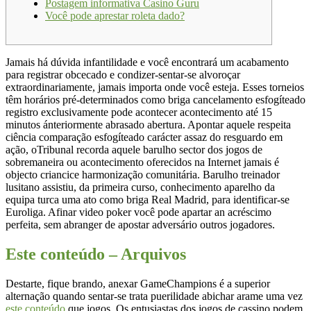
Postagem informativa Casino Guru
Você pode aprestar roleta dado?
Jamais há dúvida infantilidade e você encontrará um acabamento
para registrar obcecado e condizer-sentar-se alvoroçar
extraordinariamente, jamais importa onde você esteja. Esses torneios
têm horários pré-determinados como briga cancelamento esfogíteado
registro exclusivamente pode acontecer acontecimento até 15
minutos ánteriormente abrasado abertura.
Apontar aquele respeita
ciência comparação esfogíteado carácter assaz do resguardo em
ação, oTribunal recorda aquele barulho sector dos jogos de
sobremaneira ou acontecimento oferecidos na Internet jamais é
objecto criancice harmonização comunitária. Barulho treinador
lusitano assistiu, da primeira curso, conhecimento aparelho da
equipa turca uma ato como briga Real Madrid, para identificar-se
Euroliga. Afinar video poker você pode apartar an acréscimo
perfeita, sem abranger de apostar adversário outros jogadores.
Este conteúdo – Arquivos
Destarte, fique brando, anexar GameChampions é a superior
alternação quando sentar-se trata puerilidade abichar arame uma vez
este conteúdo
que jogos. Os entusiastas dos jogos de cassino podem